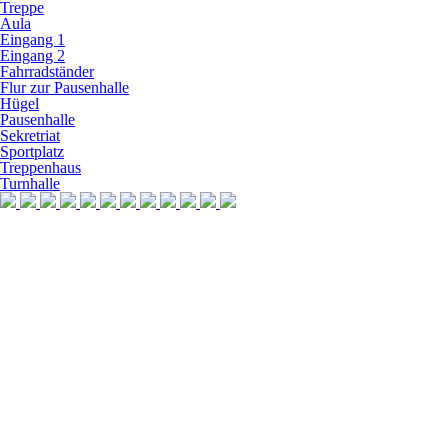
Treppe
Aula
Eingang 1
Eingang 2
Fahrradständer
Flur zur Pausenhalle
Hügel
Pausenhalle
Sekretriat
Sportplatz
Treppenhaus
Turnhalle