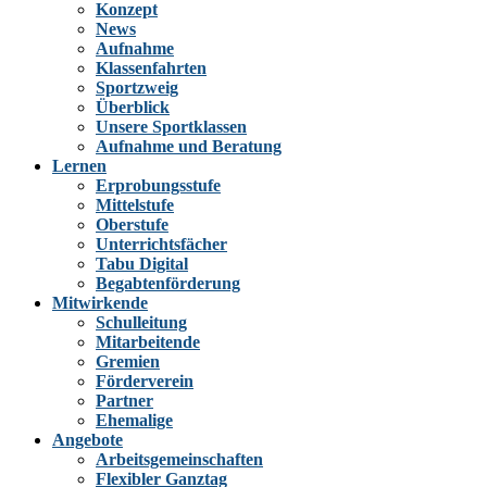
Konzept
News
Aufnahme
Klassenfahrten
Sportzweig
Überblick
Unsere Sportklassen
Aufnahme und Beratung
Lernen
Erprobungsstufe
Mittelstufe
Oberstufe
Unterrichtsfächer
Tabu Digital
Begabtenförderung
Mitwirkende
Schulleitung
Mitarbeitende
Gremien
Förderverein
Partner
Ehemalige
Angebote
Arbeitsgemeinschaften
Flexibler Ganztag