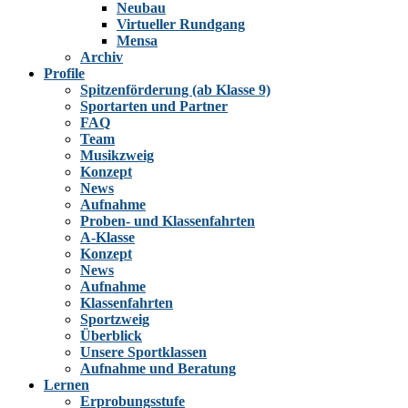
Neubau
Virtueller Rundgang
Mensa
Archiv
Profile
Spitzenförderung (ab Klasse 9)
Sportarten und Partner
FAQ
Team
Musikzweig
Konzept
News
Aufnahme
Proben- und Klassenfahrten
A-Klasse
Konzept
News
Aufnahme
Klassenfahrten
Sportzweig
Überblick
Unsere Sportklassen
Aufnahme und Beratung
Lernen
Erprobungsstufe