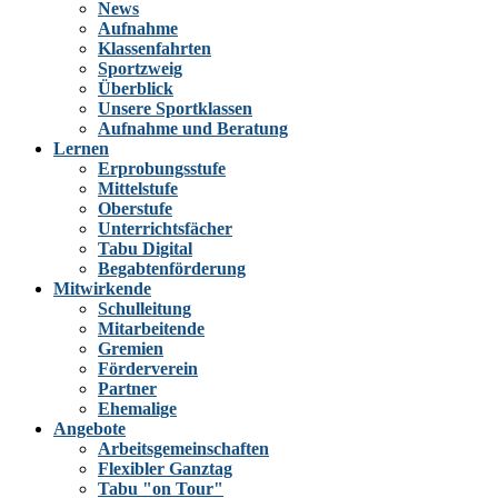
News
Aufnahme
Klassenfahrten
Sportzweig
Überblick
Unsere Sportklassen
Aufnahme und Beratung
Lernen
Erprobungsstufe
Mittelstufe
Oberstufe
Unterrichtsfächer
Tabu Digital
Begabtenförderung
Mitwirkende
Schulleitung
Mitarbeitende
Gremien
Förderverein
Partner
Ehemalige
Angebote
Arbeitsgemeinschaften
Flexibler Ganztag
Tabu "on Tour"