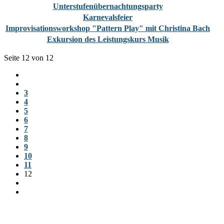
Unterstufenübernachtungsparty
Karnevalsfeier
Improvisationsworkshop "Pattern Play" mit Christina Bach
Exkursion des Leistungskurs Musik
Seite 12 von 12
3
4
5
6
7
8
9
10
11
12