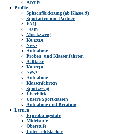
Archiv
Profile
Spitzenförderung (ab Klasse 9)
Sportarten und Partner
FAQ
Team
Musikzweig
Konzept
News
Aufnahme
Proben- und Klassenfahrten
A-Klasse
Konzept
News
Aufnahme
Klassenfahrten
Sportzweig
Überblick
Unsere Sportklassen
Aufnahme und Beratung
Lernen
Erprobungsstufe
Mittelstufe
Oberstufe
Unterrichtsfächer