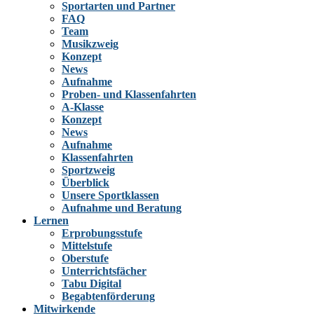
Sportarten und Partner
FAQ
Team
Musikzweig
Konzept
News
Aufnahme
Proben- und Klassenfahrten
A-Klasse
Konzept
News
Aufnahme
Klassenfahrten
Sportzweig
Überblick
Unsere Sportklassen
Aufnahme und Beratung
Lernen
Erprobungsstufe
Mittelstufe
Oberstufe
Unterrichtsfächer
Tabu Digital
Begabtenförderung
Mitwirkende