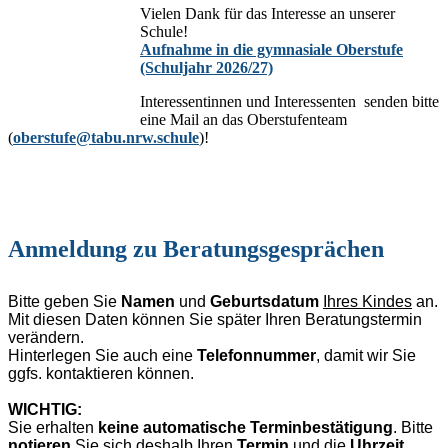
Vielen Dank für das Interesse an unserer
Schule!
Aufnahme in die gymnasiale Oberstufe
(Schuljahr 2026/27)
Interessentinnen und Interessenten senden bitte
eine Mail an das Oberstufenteam
(
oberstufe@tabu.nrw.schule
)!
Anmeldung zu Beratungsgesprächen
Bitte geben Sie
Namen
und
Geburtsdatum
Ihres Kindes
an.
Mit diesen Daten können Sie später Ihren Beratungstermin
verändern.
Hinterlegen Sie auch eine
Telefonnummer
, damit wir Sie
ggfs. kontaktieren können.
WICHTIG:
Sie erhalten
keine automatische Terminbestätigung
. Bitte
notieren
Sie sich deshalb Ihren
Termin
und die
Uhrzeit
.