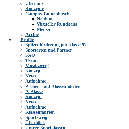
Über uns
Konzepte
Campus Tannenbusch
Neubau
Virtueller Rundgang
Mensa
Archiv
Profile
Spitzenförderung (ab Klasse 9)
Sportarten und Partner
FAQ
Team
Musikzweig
Konzept
News
Aufnahme
Proben- und Klassenfahrten
A-Klasse
Konzept
News
Aufnahme
Klassenfahrten
Sportzweig
Überblick
Unsere Sportklassen