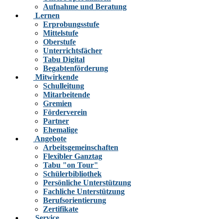
Aufnahme und Beratung
Lernen
Erprobungsstufe
Mittelstufe
Oberstufe
Unterrichtsfächer
Tabu Digital
Begabtenförderung
Mitwirkende
Schulleitung
Mitarbeitende
Gremien
Förderverein
Partner
Ehemalige
Angebote
Arbeitsgemeinschaften
Flexibler Ganztag
Tabu "on Tour"
Schülerbibliothek
Persönliche Unterstützung
Fachliche Unterstützung
Berufsorientierung
Zertifikate
Service