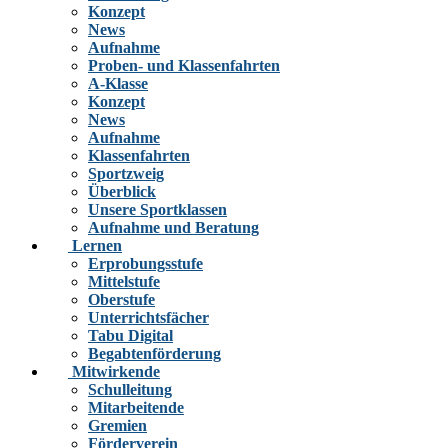
Konzept
News
Aufnahme
Proben- und Klassenfahrten
A-Klasse
Konzept
News
Aufnahme
Klassenfahrten
Sportzweig
Überblick
Unsere Sportklassen
Aufnahme und Beratung
Lernen
Erprobungsstufe
Mittelstufe
Oberstufe
Unterrichtsfächer
Tabu Digital
Begabtenförderung
Mitwirkende
Schulleitung
Mitarbeitende
Gremien
Förderverein