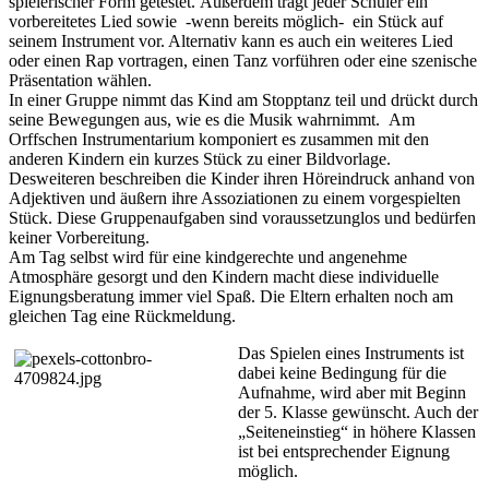
spielerischer Form getestet. Außerdem trägt jeder Schüler ein
vorbereitetes Lied sowie -wenn bereits möglich- ein Stück auf
seinem Instrument vor. Alternativ kann es auch ein weiteres Lied
oder einen Rap vortragen, einen Tanz vorführen oder eine szenische
Präsentation wählen.
In einer Gruppe nimmt das Kind am Stopptanz teil und drückt durch
seine Bewegungen aus, wie es die Musik wahrnimmt. Am
Orffschen Instrumentarium komponiert es zusammen mit den
anderen Kindern ein kurzes Stück zu einer Bildvorlage.
Desweiteren beschreiben die Kinder ihren Höreindruck anhand von
Adjektiven und äußern ihre Assoziationen zu einem vorgespielten
Stück. Diese Gruppenaufgaben sind voraussetzunglos und bedürfen
keiner Vorbereitung.
Am Tag selbst wird für eine kindgerechte und angenehme
Atmosphäre gesorgt und den Kindern macht diese individuelle
Eignungsberatung immer viel Spaß. Die Eltern erhalten noch am
gleichen Tag eine Rückmeldung.
Das Spielen eines Instruments ist
dabei keine Bedingung für die
Aufnahme, wird aber mit Beginn
der 5. Klasse gewünscht. Auch der
„Seiteneinstieg“ in höhere Klassen
ist bei entsprechender Eignung
möglich.