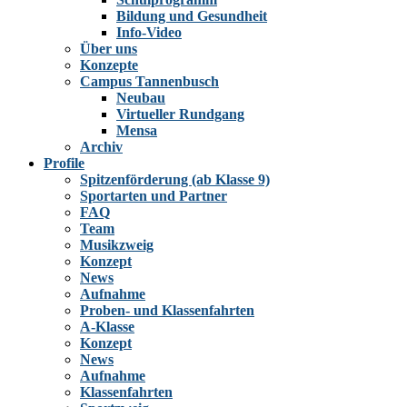
Bildung und Gesundheit
Info-Video
Über uns
Konzepte
Campus Tannenbusch
Neubau
Virtueller Rundgang
Mensa
Archiv
Profile
Spitzenförderung (ab Klasse 9)
Sportarten und Partner
FAQ
Team
Musikzweig
Konzept
News
Aufnahme
Proben- und Klassenfahrten
A-Klasse
Konzept
News
Aufnahme
Klassenfahrten