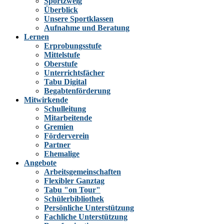
Sportzweig
Überblick
Unsere Sportklassen
Aufnahme und Beratung
Lernen
Erprobungsstufe
Mittelstufe
Oberstufe
Unterrichtsfächer
Tabu Digital
Begabtenförderung
Mitwirkende
Schulleitung
Mitarbeitende
Gremien
Förderverein
Partner
Ehemalige
Angebote
Arbeitsgemeinschaften
Flexibler Ganztag
Tabu "on Tour"
Schülerbibliothek
Persönliche Unterstützung
Fachliche Unterstützung