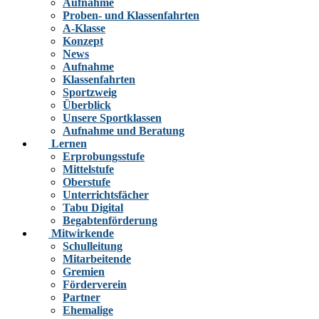
Aufnahme
Proben- und Klassenfahrten
A-Klasse
Konzept
News
Aufnahme
Klassenfahrten
Sportzweig
Überblick
Unsere Sportklassen
Aufnahme und Beratung
Lernen
Erprobungsstufe
Mittelstufe
Oberstufe
Unterrichtsfächer
Tabu Digital
Begabtenförderung
Mitwirkende
Schulleitung
Mitarbeitende
Gremien
Förderverein
Partner
Ehemalige