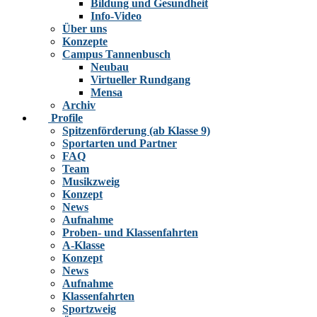
Bildung und Gesundheit
Info-Video
Über uns
Konzepte
Campus Tannenbusch
Neubau
Virtueller Rundgang
Mensa
Archiv
Profile
Spitzenförderung (ab Klasse 9)
Sportarten und Partner
FAQ
Team
Musikzweig
Konzept
News
Aufnahme
Proben- und Klassenfahrten
A-Klasse
Konzept
News
Aufnahme
Klassenfahrten
Sportzweig