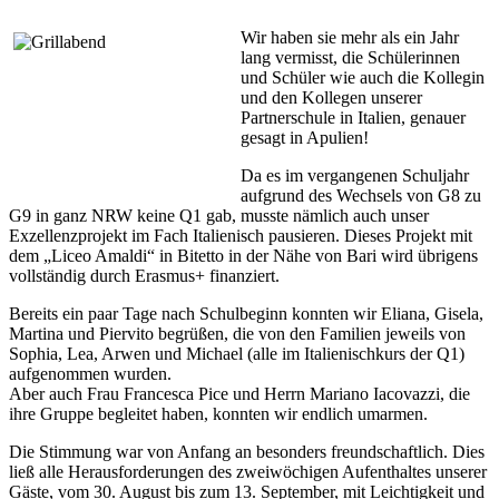
Wir haben sie mehr als ein Jahr
lang vermisst, die Schülerinnen
und Schüler wie auch die Kollegin
und den Kollegen unserer
Partnerschule in Italien, genauer
gesagt in Apulien!
Da es im vergangenen Schuljahr
aufgrund des Wechsels von G8 zu
G9 in ganz NRW keine Q1 gab, musste nämlich auch unser
Exzellenzprojekt im Fach Italienisch pausieren. Dieses Projekt mit
dem „Liceo Amaldi“ in Bitetto in der Nähe von Bari wird übrigens
vollständig durch Erasmus+ finanziert.
Bereits ein paar Tage nach Schulbeginn konnten wir Eliana, Gisela,
Martina und Piervito begrüßen, die von den Familien jeweils von
Sophia, Lea, Arwen und Michael (alle im Italienischkurs der Q1)
aufgenommen wurden.
Aber auch Frau Francesca Pice und Herrn Mariano Iacovazzi, die
ihre Gruppe begleitet haben, konnten wir endlich umarmen.
Die Stimmung war von Anfang an besonders freundschaftlich. Dies
ließ alle Herausforderungen des zweiwöchigen Aufenthaltes unserer
Gäste, vom 30. August bis zum 13. September, mit Leichtigkeit und