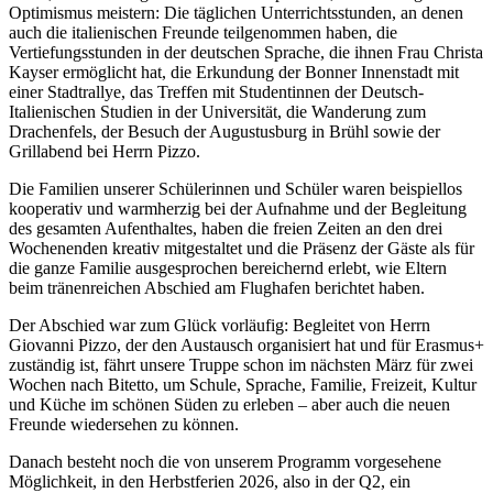
Optimismus meistern: Die täglichen Unterrichtsstunden, an denen
auch die italienischen Freunde teilgenommen haben, die
Vertiefungsstunden in der deutschen Sprache, die ihnen Frau Christa
Kayser ermöglicht hat, die Erkundung der Bonner Innenstadt mit
einer Stadtrallye, das Treffen mit Studentinnen der Deutsch-
Italienischen Studien in der Universität, die Wanderung zum
Drachenfels, der Besuch der Augustusburg in Brühl sowie der
Grillabend bei Herrn Pizzo.
Die Familien unserer Schülerinnen und Schüler waren beispiellos
kooperativ und warmherzig bei der Aufnahme und der Begleitung
des gesamten Aufenthaltes, haben die freien Zeiten an den drei
Wochenenden kreativ mitgestaltet und die Präsenz der Gäste als für
die ganze Familie ausgesprochen bereichernd erlebt, wie Eltern
beim tränenreichen Abschied am Flughafen berichtet haben.
Der Abschied war zum Glück vorläufig: Begleitet von Herrn
Giovanni Pizzo, der den Austausch organisiert hat und für Erasmus+
zuständig ist, fährt unsere Truppe schon im nächsten März für zwei
Wochen nach Bitetto, um Schule, Sprache, Familie, Freizeit, Kultur
und Küche im schönen Süden zu erleben – aber auch die neuen
Freunde wiedersehen zu können.
Danach besteht noch die von unserem Programm vorgesehene
Möglichkeit, in den Herbstferien 2026, also in der Q2, ein