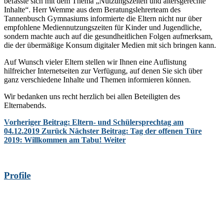
befasste sich mit dem Thema „Nutzungszeiten und altersgerechte
Inhalte“. Herr Wemme aus dem Beratungslehrerteam des
Tannenbusch Gymnasiums informierte die Eltern nicht nur über
empfohlene Mediennutzungszeiten für Kinder und Jugendliche,
sondern machte auch auf die gesundheitlichen Folgen aufmerksam,
die der übermäßige Konsum digitaler Medien mit sich bringen kann.
Auf Wunsch vieler Eltern stellen wir Ihnen eine Auflistung
hilfreicher Internetseiten zur Verfügung, auf denen Sie sich über
ganz verschiedene Inhalte und Themen informieren können.
Wir bedanken uns recht herzlich bei allen Beteiligten des
Elternabends.
Vorheriger Beitrag: Eltern- und Schülersprechtag am
04.12.2019
Zurück
Nächster Beitrag: Tag der offenen Türe
2019: Willkommen am Tabu!
Weiter
Profile