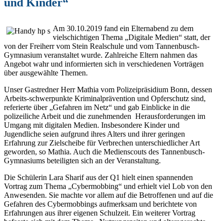
und Kinder“
Am 30.10.2019 fand ein Elternabend zu dem
vielschichtigen Thema „Digitale Medien“ statt, der
von der Freiherr vom Stein Realschule und vom Tannenbusch-
Gymnasium veranstaltet wurde. Zahlreiche Eltern nahmen das
Angebot wahr und informierten sich in verschiedenen Vorträgen
über ausgewählte Themen.
Unser Gastredner Herr Mathia vom Polizeipräsidium Bonn, dessen
Arbeits-schwerpunkte Kriminalprävention und Opferschutz sind,
referierte über „Gefahren im Netz“ und gab Einblicke in die
polizeiliche Arbeit und die zunehmenden Herausforderungen im
Umgang mit digitalen Medien. Insbesondere Kinder und
Jugendliche seien aufgrund ihres Alters und ihrer geringen
Erfahrung zur Zielscheibe für Verbrechen unterschiedlicher Art
geworden, so Mathia. Auch die Medienscouts des Tannenbusch-
Gymnasiums beteiligten sich an der Veranstaltung.
Die Schülerin Lara Sharif aus der Q1 hielt einen spannenden
Vortrag zum Thema „Cybermobbing“ und erhielt viel Lob von den
Anwesenden. Sie machte vor allem auf die Betroffenen und auf die
Gefahren des Cybermobbings aufmerksam und berichtete von
Erfahrungen aus ihrer eigenen Schulzeit. Ein weiterer Vortrag