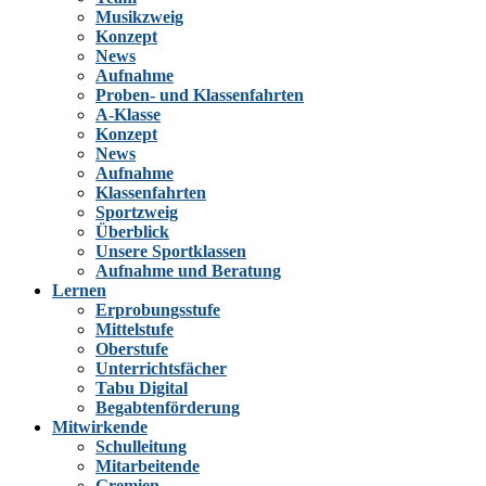
Musikzweig
Konzept
News
Aufnahme
Proben- und Klassenfahrten
A-Klasse
Konzept
News
Aufnahme
Klassenfahrten
Sportzweig
Überblick
Unsere Sportklassen
Aufnahme und Beratung
Lernen
Erprobungsstufe
Mittelstufe
Oberstufe
Unterrichtsfächer
Tabu Digital
Begabtenförderung
Mitwirkende
Schulleitung
Mitarbeitende
Gremien