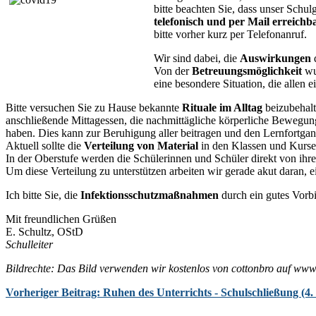
bitte beachten Sie, dass unser Schul
telefonisch und per Mail erreichb
bitte vorher kurz per Telefonanruf.
Wir sind dabei, die
Auswirkungen
d
Von der
Betreuungsmöglichkeit
wur
eine besondere Situation, die allen 
Bitte versuchen Sie zu Hause bekannte
Rituale im Alltag
beizubehalt
anschließende Mittagessen, die nachmittägliche körperliche Bewegung
haben. Dies kann zur Beruhigung aller beitragen und den Lernfortgan
Aktuell sollte die
Verteilung von Material
in den Klassen und Kursen
In der Oberstufe werden die Schülerinnen und Schüler direkt von ihr
Um diese Verteilung zu unterstützen arbeiten wir gerade akut daran, 
Ich bitte Sie, die
Infektionsschutzmaßnahmen
durch ein gutes Vorbi
Mit freundlichen Grüßen
E. Schultz, OStD
Schulleiter
Bildrechte:
Das Bild verwenden wir kostenlos von cottonbro auf www
Vorheriger Beitrag: Ruhen des Unterrichts - Schulschließung (4.