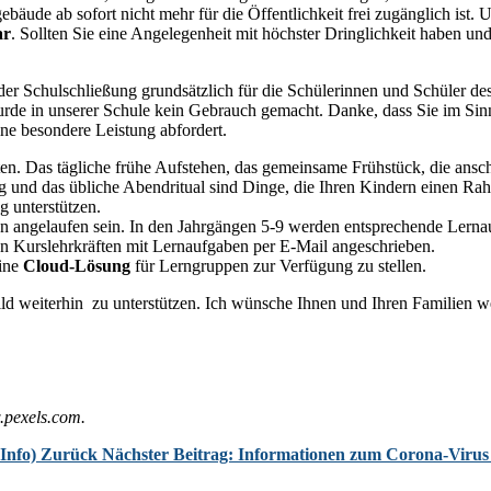
gebäude ab sofort nicht mehr für die Öffentlichkeit frei zugänglich ist. 
ar
. Sollten Sie eine Angelegenheit mit höchster Dringlichkeit haben und
er Schulschließung grundsätzlich für die Schülerinnen und Schüler 
de in unserer Schule kein Gebrauch gemacht. Danke, dass Sie im Sinn
eine besondere Leistung abfordert.
en. Das tägliche frühe Aufstehen, das gemeinsame Frühstück, die ansc
 und das übliche Abendritual sind Dinge, die Ihren Kindern einen Rah
g unterstützen.
 angelaufen sein. In den Jahrgängen 5-9 werden entsprechende Lernau
en Kurslehrkräften mit Lernaufgaben per E-Mail angeschrieben.
eine
Cloud-Lösung
für Lerngruppen zur Verfügung zu stellen.
ld weiterhin zu unterstützen. Ich wünsche Ihnen und Ihren Familien we
.pexels.com.
 Info)
Zurück
Nächster Beitrag: Informationen zum Corona-Viru