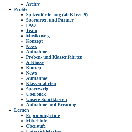
Archiv
Profile
Spitzenförderung (ab Klasse 9)
Sportarten und Partner
FAQ
Team
Musikzweig
Konzept
News
Aufnahme
Proben- und Klassenfahrten
A-Klasse
Konzept
News
Aufnahme
Klassenfahrten
Sportzweig
Überblick
Unsere Sportklassen
Aufnahme und Beratung
Lernen
Erprobungsstufe
Mittelstufe
Oberstufe
Unterrichtsfächer