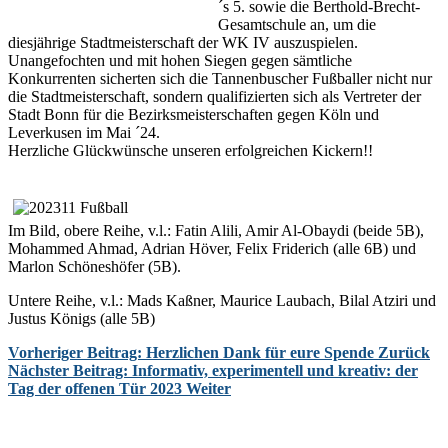
´s 5. sowie die Berthold-Brecht-
Gesamtschule an, um die
diesjährige Stadtmeisterschaft der WK IV auszuspielen.
Unangefochten und mit hohen Siegen gegen sämtliche
Konkurrenten sicherten sich die Tannenbuscher Fußballer nicht nur
die Stadtmeisterschaft, sondern qualifizierten sich als Vertreter der
Stadt Bonn für die Bezirksmeisterschaften gegen Köln und
Leverkusen im Mai ´24.
Herzliche Glückwünsche unseren erfolgreichen Kickern!!
Im Bild, obere Reihe, v.l.: Fatin Alili, Amir Al-Obaydi (beide 5B),
Mohammed Ahmad, Adrian Höver, Felix Friderich (alle 6B) und
Marlon Schöneshöfer (5B).
Untere Reihe, v.l.: Mads Kaßner, Maurice Laubach, Bilal Atziri und
Justus Königs (alle 5B)
Vorheriger Beitrag: Herzlichen Dank für eure Spende
Zurück
Nächster Beitrag: Informativ, experimentell und kreativ: der
Tag der offenen Tür 2023
Weiter