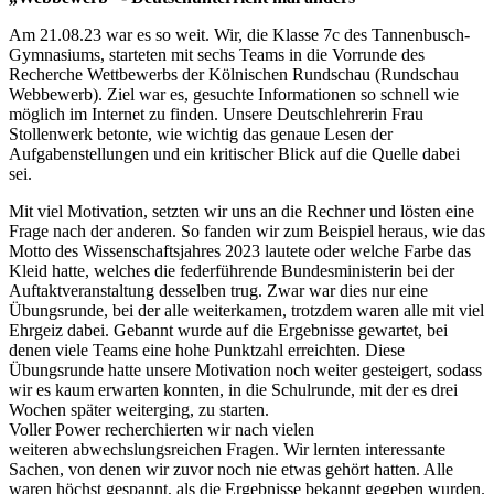
Am 21.08.23 war es so weit. Wir, die Klasse 7c des Tannenbusch-
Gymnasiums, starteten mit sechs Teams in die Vorrunde des
Recherche Wettbewerbs der Kölnischen Rundschau (Rundschau
Webbewerb). Ziel war es, gesuchte Informationen so schnell wie
möglich im Internet zu finden. Unsere Deutschlehrerin Frau
Stollenwerk betonte, wie wichtig das genaue Lesen der
Aufgabenstellungen und ein kritischer Blick auf die Quelle dabei
sei.
Mit viel Motivation, setzten wir uns an die Rechner und lösten eine
Frage nach der anderen. So fanden wir zum Beispiel heraus, wie das
Motto des Wissenschaftsjahres 2023 lautete oder welche Farbe das
Kleid hatte, welches die federführende Bundesministerin bei der
Auftaktveranstaltung desselben trug. Zwar war dies nur eine
Übungsrunde, bei der alle weiterkamen, trotzdem waren alle mit viel
Ehrgeiz dabei.
Ge
b
annt
wurde auf die Ergebnisse gewartet, bei
denen viele Teams eine hohe Punktzahl erreichten. Diese
Übungsrunde hatte unsere Motivation noch weiter gesteigert, sodass
wir es kaum erwarten konnten, in die Schulrunde, mit der es drei
Wochen später weiterging, zu starten.
Voller Power recherchierten wir nach vielen
weiteren
abwechslungsreichen
Fragen. Wir lernten interessante
Sachen, von denen wir zuvor noch nie etwas gehört hatten. Alle
waren
höchst gespannt, als
die Ergebnisse bekannt gegeben wurden.