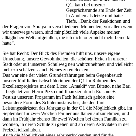
Q1, kam bei unserer
Gesprächsrunde am Ende der Zeit
in Apulien als letzte und hatte
Tiefe. „Dank der Reaktionen und
der Fragen von Soraya in verschiedenen Momenten, vor allem wenn
wir unterwegs waren, sind mir plötzlich viele Aspekte meiner
alltäglichen Welt aufgefallen, die ich nicht oder nicht mehr bemerkt
hatte“.
Sie hat Recht: Der Blick des Fremden hilft uns, unsere eigene
Umgebung, unsere Gewohnheiten, die schönen Ecken in unserer
Stadt oder auf unserem Schulweg neu wahrzunehmen und vielleicht
mehr zu schätzen - auch Neues zu entdecken.
Das war eine der vielen Grunderfahrungen beim Gegenbesuch
unserer fünf Italienischschülerinnen der Q1 im Rahmen des
Exzellenzprojektes mit dem Liceo „Amaldi“ von Bitetto, nahe Bari
– begleitet von Herrn Pizzo und finanziert durch Erasmus+.
Fest zu unserem Programm im Fach Italienisch gehört eine
besondere Form des Schüleraustausches, die den fünf
Leistungsstärksten des Jahrgangs in der Q1 die Möglichkeit gibt, im
September für zwei Wochen Partner aus Italien aufzunehmen, und
dann im Frühjahr ebenso für zwei Wochen bei deren Familien zu
wohnen, in deren Schule zu gehen und an deren Aktivitäten in der
Freizeit teilzuhaben.
Auch die Möglichkeit eines sehr verlockenden und für die