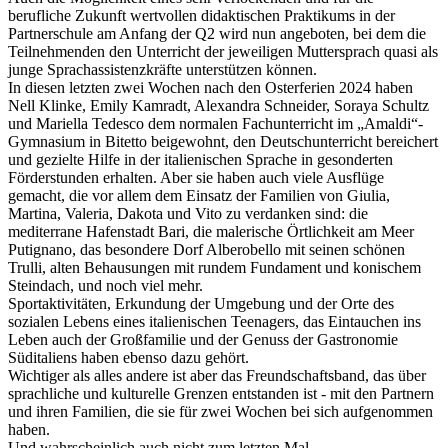
berufliche Zukunft wertvollen didaktischen Praktikums in der
Partnerschule am Anfang der Q2 wird nun angeboten, bei dem die
Teilnehmenden den Unterricht der jeweiligen Muttersprach quasi als
junge Sprachassistenzkräfte unterstützen können.
In diesen letzten zwei Wochen nach den Osterferien 2024 haben
Nell Klinke, Emily Kamradt, Alexandra Schneider, Soraya Schultz
und Mariella Tedesco dem normalen Fachunterricht im „Amaldi“-
Gymnasium in Bitetto beigewohnt, den Deutschunterricht bereichert
und gezielte Hilfe in der italienischen Sprache in gesonderten
Förderstunden erhalten. Aber sie haben auch viele Ausflüge
gemacht, die vor allem dem Einsatz der Familien von Giulia,
Martina, Valeria, Dakota und Vito zu verdanken sind: die
mediterrane Hafenstadt Bari, die malerische Örtlichkeit am Meer
Putignano, das besondere Dorf Alberobello mit seinen schönen
Trulli, alten Behausungen mit rundem Fundament und konischem
Steindach, und noch viel mehr.
Sportaktivitäten, Erkundung der Umgebung und der Orte des
sozialen Lebens eines italienischen Teenagers, das Eintauchen ins
Leben auch der Großfamilie und der Genuss der Gastronomie
Süditaliens haben ebenso dazu gehört.
Wichtiger als alles andere ist aber das Freundschaftsband, das über
sprachliche und kulturelle Grenzen entstanden ist - mit den Partnern
und ihren Familien, die sie für zwei Wochen bei sich aufgenommen
haben.
Und wahrscheinlich auch nicht zum letzten Mal …