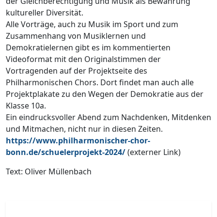
der Gleichberechtigung und Musik als Bewahrung
kultureller Diversität.
Alle Vorträge, auch zu Musik im Sport und zum
Zusammenhang von Musiklernen und
Demokratielernen gibt es im kommentierten
Videoformat mit den Originalstimmen der
Vortragenden auf der Projektseite des
Philharmonischen Chors. Dort findet man auch alle
Projektplakate zu den Wegen der Demokratie aus der
Klasse 10a.
Ein eindrucksvoller Abend zum Nachdenken, Mitdenken
und Mitmachen, nicht nur in diesen Zeiten.
https://www.philharmonischer-chor-
bonn.de/schuelerprojekt-2024/
(externer Link)
Text: Oliver Müllenbach
Vorheriger Beitrag: Weihnachtsgrüße aus dem Ganztag
Nächster Be
Zurück
Weiter