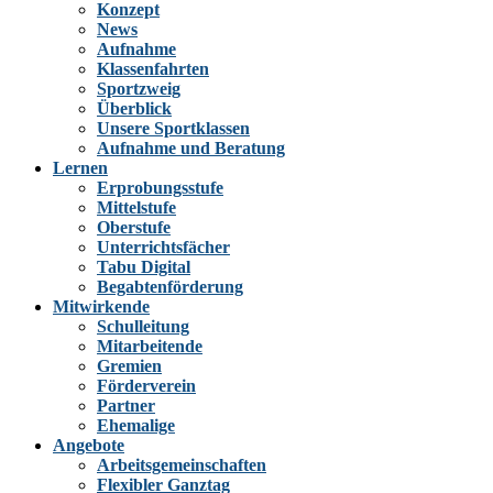
Konzept
News
Aufnahme
Klassenfahrten
Sportzweig
Überblick
Unsere Sportklassen
Aufnahme und Beratung
Lernen
Erprobungsstufe
Mittelstufe
Oberstufe
Unterrichtsfächer
Tabu Digital
Begabtenförderung
Mitwirkende
Schulleitung
Mitarbeitende
Gremien
Förderverein
Partner
Ehemalige
Angebote
Arbeitsgemeinschaften
Flexibler Ganztag