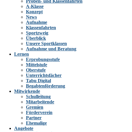
Proben- und Klassenfahrten
A-Klasse
Konzept
News
Aufnahme
Klassenfahrten
Sportzweig
Überblick
Unsere Sportklassen
Aufnahme und Beratung
Lernen
Erprobungsstufe
Mittelstufe
Oberstufe
Unterrichtsfächer
Tabu Digital
Begabtenförderung
Mitwirkende
Schulleitung
Mitarbeitende
Gremien
Förderverein
Partner
Ehemalige
Angebote