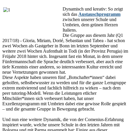
Dynamisch und kreativ: So zeigt
sich das
Austauschprogramm
zwischen unserer Schule und
Umbrien, dem grünen Herzen
Italiens.
Die Gruppe aus diesem Jahr (Q1
2017/18) - Gloria, Miriam, Dorié, Sebastian und Tabea - hat schon
zwei Wochen als Gastgeber in Bonn im letzten September und
weitere zwei Wochen Aufenthalt in Todi (in der Provinz Perugia) im
Früjahr 2018 hinter sich. Insgesamt fast ein Monat, in dem unsere
Fünfermannschaft die Sprache deutlich verbessert, aber auch eine
tiefe Kenntnis einer anderen, so interessanten Kultur erreicht und
neue Vernetzungen gewonnen hat.
Diese Aspekte haben unseren fünf „Botschafter*innen“ dabei
geholfen, selbstbewusster zu werden und für die ganze Lerngruppe
extrem motivierend und fachlich hilfreich zu wirken – nach dem
peer tutoring-Modell. Wenn die Leistungen etlicher
Mitschüler*innen sich verbessert haben, hat unser
Exzellenzprogramm mit Umbrien dabei eine gewisse Rolle gespielt
– und die gesamte Gruppe in Bewegung gebracht.
Und nun eine weitere Dynamik, die von der Comenius-Erfahrung
inspiriert wurde, welche unsere Schule in den letzten Jahren mit
Bologna und mit Parma gesammelt hat: Einige aus dieser