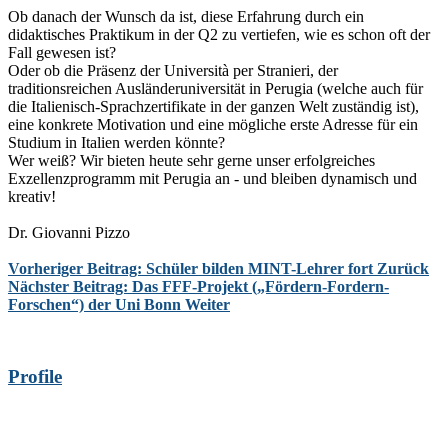
Ob danach der Wunsch da ist, diese Erfahrung durch ein
didaktisches Praktikum in der Q2 zu vertiefen, wie es schon oft der
Fall gewesen ist?
Oder ob die Präsenz der Università per Stranieri, der
traditionsreichen Ausländeruniversität in Perugia (welche auch für
die Italienisch-Sprachzertifikate in der ganzen Welt zuständig ist),
eine konkrete Motivation und eine mögliche erste Adresse für ein
Studium in Italien werden könnte?
Wer weiß? Wir bieten heute sehr gerne unser erfolgreiches
Exzellenzprogramm mit Perugia an - und bleiben dynamisch und
kreativ!
Dr. Giovanni Pizzo
Vorheriger Beitrag: Schüler bilden MINT-Lehrer fort
Zurück
Nächster Beitrag: Das FFF-Projekt („Fördern-Fordern-
Forschen“) der Uni Bonn
Weiter
Profile