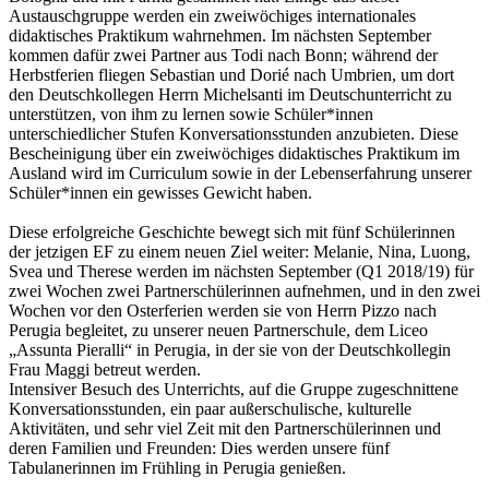
Austauschgruppe werden ein zweiwöchiges internationales
didaktisches Praktikum wahrnehmen. Im nächsten September
kommen dafür zwei Partner aus Todi nach Bonn; während der
Herbstferien fliegen Sebastian und Dorié nach Umbrien, um dort
den Deutschkollegen Herrn Michelsanti im Deutschunterricht zu
unterstützen, von ihm zu lernen sowie Schüler*innen
unterschiedlicher Stufen Konversationsstunden anzubieten. Diese
Bescheinigung über ein zweiwöchiges didaktisches Praktikum im
Ausland wird im Curriculum sowie in der Lebenserfahrung unserer
Schüler*innen ein gewisses Gewicht haben.
Diese erfolgreiche Geschichte bewegt sich mit fünf Schülerinnen
der jetzigen EF zu einem neuen Ziel weiter: Melanie, Nina, Luong,
Svea und Therese werden im nächsten September (Q1 2018/19) für
zwei Wochen zwei Partnerschülerinnen aufnehmen, und in den zwei
Wochen vor den Osterferien werden sie von Herrn Pizzo nach
Perugia begleitet, zu unserer neuen Partnerschule, dem Liceo
„Assunta Pieralli“ in Perugia, in der sie von der Deutschkollegin
Frau Maggi betreut werden.
Intensiver Besuch des Unterrichts, auf die Gruppe zugeschnittene
Konversationsstunden, ein paar außerschulische, kulturelle
Aktivitäten, und sehr viel Zeit mit den Partnerschülerinnen und
deren Familien und Freunden: Dies werden unsere fünf
Tabulanerinnen im Frühling in Perugia genießen.