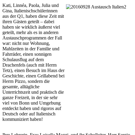
Kati, Linnéa, Paola, Julia und
Gina, Italienischschülerinnen
aus der Q1, haben diese Zeit mit
ihren Gästen geteilt – dabei
haben sie wirklich äußerst viel
geteilt, mehr als es in anderen
Austauschprogrammen der Fall
war: nicht nur Wohnung,
Mahlzeiten in der Familie und
Fahrräder, einen sonnigen
Schulausflug auf dem
Drachenfels (auch mit Herrn
Tetz), einen Besuch im Haus der
Geschichte, einen Grillabend bei
Herrn Pizzo, sondern die
gesamte, alltägliche
Unterrichtszeit und praktisch die
ganze Freizeit, in der sie sehr
viel von Bonn und Umgebung
entdeckt haben und rigoros auf
Deutsch oder auf Italienisch
kommuniziert haben!
Ihre Lehrerin, Frau Luisella Maggi, und ihr Schulleiter, Herr Sergio