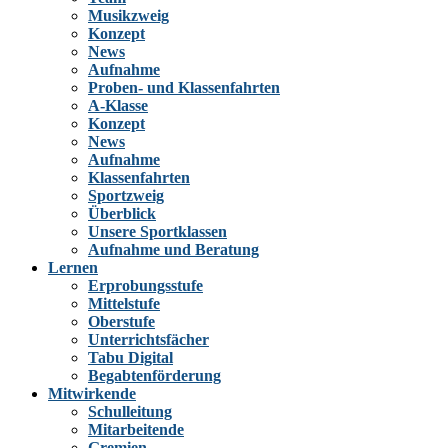
Musikzweig
Konzept
News
Aufnahme
Proben- und Klassenfahrten
A-Klasse
Konzept
News
Aufnahme
Klassenfahrten
Sportzweig
Überblick
Unsere Sportklassen
Aufnahme und Beratung
Lernen
Erprobungsstufe
Mittelstufe
Oberstufe
Unterrichtsfächer
Tabu Digital
Begabtenförderung
Mitwirkende
Schulleitung
Mitarbeitende
Gremien