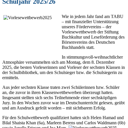
Schuljahr 2025/26
Wie in jedem Jahr fand am TABU
– mit finanzieller Unterstützung
unseres Fördervereins – der
Vorlesewettbewerb der Stiftung
Buchkultur und Leseförderung des
Börsenvereins des Deutschen
Buchhandels statt.
In stimmungsvoll-weihnachtlicher
Atmosphäre versammelten sich am Montag, dem 8. Dezember
2025, die besten Vorleserinnen und Vorleser der sechsten Klassen in
der Schulbibliothek, um den Schulsieger bzw. die Schulsiegerin zu
ermitteln.
Aus jeder sechsten Klasse traten zwei Schülerinnen bzw. Schüler
an, die zuvor in ihren Klassenwettbewerben überzeugt hatten.
Insgesamt stellten sich sechs Teilnehmende einer sechsköpfigen
Jury. In den Wochen zuvor war im Deutschunterricht gelesen, geübt
und am Ausdruck gefeilt worden – mit sichtbarem Erfolg.
Für den Schulwettbewerb qualifiziert hatten sich Helen Hamad und
Bilal
Shaista
Khan (6a), Marleen Berens und Carlos
Waldmann (6b)
sowie Janelle Friesen und Ina Marx