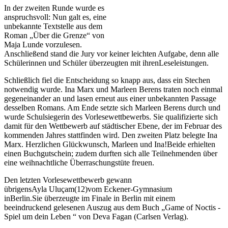
In der zweiten Runde wurde es
anspruchsvoll: Nun galt es, eine
unbekannte Textstelle aus dem
Roman
„
Über die Grenze
“
von
Maja Lunde vorzulesen.
Anschließend stand die Jury vor keiner leichten Aufgabe, denn alle
Schülerinnen und Schüler überzeugten mit
ihren
Leseleistungen.
Schließlich fiel die Entscheidung so knapp aus, dass ein Stechen
notwendig wurde. Ina Marx und Marleen Berens traten noch einmal
gegeneinander an und lasen erneut aus einer unbekannten Passage
desselben Romans. Am Ende setzte sich Marleen Berens durch und
wurde Schulsiegerin des Vorlesewettbewerbs. Sie qualifizierte sich
damit für den Wettbewerb auf städtischer Ebene, der im Februar des
kommenden Jahres stattfinden wird. Den zweiten Platz belegte Ina
Marx.
Herzlichen Glückwunsch
, Marleen und Ina
!
Beide erhielten
einen Buchgutschein; zudem durften sich alle Teilnehmenden über
eine weihnachtliche Überraschungstüte freuen.
Den letzten Vorlesewettbewerb
gewann
übrigens
Ayla
Uluçam
(12)
vom Eckener-Gymnasium
in
Berlin
.
Sie
überzeugte
im Finale in Berlin
mit einem
beeindruckend gelesenen Auszug aus dem Buch „Game
of
Noctis -
Spiel um dein Leben “ von Deva Fagan (Carlsen Verlag).