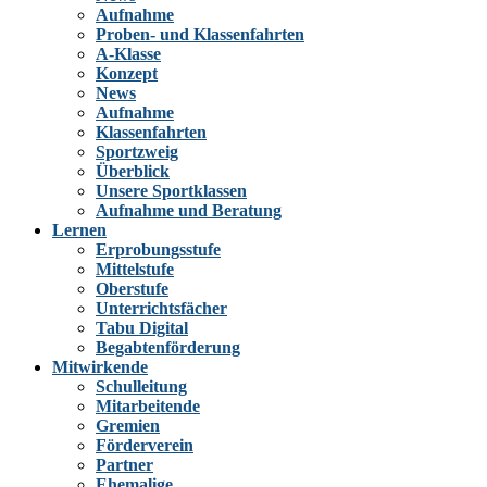
Aufnahme
Proben- und Klassenfahrten
A-Klasse
Konzept
News
Aufnahme
Klassenfahrten
Sportzweig
Überblick
Unsere Sportklassen
Aufnahme und Beratung
Lernen
Erprobungsstufe
Mittelstufe
Oberstufe
Unterrichtsfächer
Tabu Digital
Begabtenförderung
Mitwirkende
Schulleitung
Mitarbeitende
Gremien
Förderverein
Partner
Ehemalige