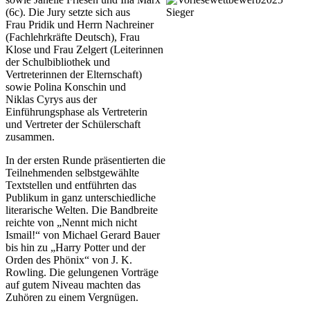
(6c). Die Jury setzte sich aus
Frau
Pridik
und Herrn Nachreiner
(Fachlehrkräfte Deutsch), Frau
Klose und Frau
Zelgert
(Leiterinnen
der Schulbibliothek und
Vertreterinnen der Elternschaft)
sowie Polina
Konschin
und
Niklas
Cyrys
aus der
Einführungsphase als Vertreterin
und Vertreter der Schülerschaft
zusammen.
In der ersten Runde präsentierten die
Teilnehmenden selbstgewählte
Textstellen und entführten das
Publikum in ganz unterschiedliche
literarische Welten. Die Bandbreite
reichte von
„
Nennt mich nicht
Ismail!
“
von Michael Gerard Bauer
bis hin zu
„
Harry Potter und der
Orden des Phönix
“
von J. K.
Rowling. Die gelungenen Vorträge
auf
gutem
Niveau machten das
Zuhören zu einem Vergnügen.