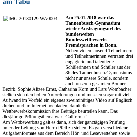
am Tabu
Am 25.01.2018 war das
Tannenbusch-Gymnasium
wieder Austragungsort des
bundesweiten
Bundeswettbewerbs
Fremdsprachen in Bonn.
Neben vielen tausend Teilnehmern
und Teilnehmerinnen vertraten drei
engagierte und talentierte
Schülerinnen und Schüler aus der
8b des Tannenbusch-Gymnasiums
nicht nur unsere Schule, sondern
auch unseren gesamten Bonner
Bezirk. Sophie Alizee Ernst, Catharina Korn und Lars Wombacher
stellten sich den hohen Anforderungen und mussten sogar mit viel
Aufwand im Vorfeld ein eigenes zweiminütiges Video auf Englisch
drehen und im Internet hochladen, damit die
Wettbewerbskommission ihre Beiträge beurteilen kann. Das
diesjährige Prüfungsthema war „California“.
Am Wettbewerbstag galt es dann, sich der ganztägigen Prüfung
unter der Leitung von Herrn Pfeil zu stellen. Es gab verschiedene
Aufgabenformate aus dem Bereich Hör- und Leseverstehen sowie