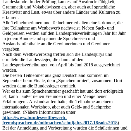
Landeskunde. In der Prüfung kam es auf Ausdrucksfähigkeit,
Grammatik und Vokabelwissen an, aber auch auf sprachliche
Kreativität und Lust, etwas über andere Länder und Kulturen zu
erfahren.
Alle Teilnehmerinnen und Teilnehmer erhalten eine Urkunde, die
ihre Teilnahme am Wettbewerb nachweist. Neben Sach- und
Geldpreisen werden auf den Landespreisverleihungen Jahr für Jahr
in jedem Bundesland spannende Sprachreisen und
Auslandsaufenthalte an die Gewinnerinnen und Gewinner
vergeben.
Nach dem Wettbewerbstag treffen sich die Landesjurys und
ermitteln die Landessieger, die dann auf den
Landespreisverleihungen von April bis Juni 2018 ausgezeichnet
werden.
Die besten Teilnehmer aus ganz Deutschland kommen im
September beim Finale, dem „Sprachenturnier“, zusammen. Dort
werden dann die Bundessieger ermittelt.
Wer es bis zum Sprachenturnier geschafft hat und dort erfolgreich
ist, kann - außer neuen Freunden und einer Menge neuer
Erfahrungen - Auslandsaufenthalte, die Teilnahme an einem
internationalen Workshop, aber auch Geld- und Sachpreise
gewinnen. (Nähere Informationen unter
https://www.bundeswettbewerb-
fremdsprachen.de/mitmachen/schuljahr-2017-18/solo-2018
)
Bei der Anmeldung und Vorbereitung wurden die Schülerinnen und