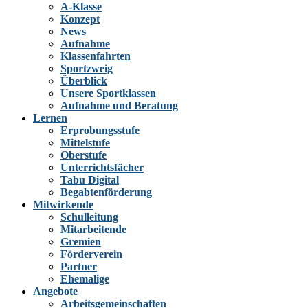
A-Klasse
Konzept
News
Aufnahme
Klassenfahrten
Sportzweig
Überblick
Unsere Sportklassen
Aufnahme und Beratung
Lernen
Erprobungsstufe
Mittelstufe
Oberstufe
Unterrichtsfächer
Tabu Digital
Begabtenförderung
Mitwirkende
Schulleitung
Mitarbeitende
Gremien
Förderverein
Partner
Ehemalige
Angebote
Arbeitsgemeinschaften