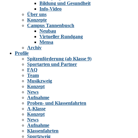
Bildung und Gesundheit
Info-Video
Über uns
Konzepte
Campus Tannenbusch
Neubau
Virtueller Rundgang
Mensa
Archiv
Profile
Spitzenförderung (ab Klasse 9)
Sportarten und Partner
FAQ
Team
Musikzweig
Konzept
News
Aufnahme
Proben- und Klassenfahrten
A-Klasse
Konzept
News
Aufnahme
Klassenfahrten
Sportzweig