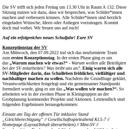
Die SV trifft sich jeden Freitag um 13.30 Uhr in Raum A 132. Diese
Sitzung nutzen wir dazu, dass wir besprechen, was Schüler*innen
machen und verbessern können. Alle Schüler*innen sind herzlich
eingeladen Wünsche, Ideen oder Anliegen vorzutragen. Kommt
doch mal vorbei. Wir freuen uns auf euch!
Auf ein erfolgreiches neues Schuljahr! Eure SV
Konzeptionstag der SV
Am Mittwoch, den 07.09.2022 traf sich das neuformierte Team
zum
ersten
Konzeptionstag
. In der ersten Phase ging es um
das
„Warum machen wir etwas?“
- Warum wollen alle Beteiligten
bei der SV mitarbeiten? Was treibt uns an?.
Einig waren sich alle
SV-Mitglieder darin, das Schulleben fröhlicher, vielfältiger und
nachhaltiger machen zu wollen.
Nachdem die Grundfrage geklärt,
Verantwortlichkeiten festgelegt und ein gemeinsamer Standpunkt
formuliert wurde, ging es um das
„Was wollen wir machen?“.
So
arbeiteten wir in der zweiten Phase in Kleingruppen an der
Grobplanung kommender Projekte und Aktionen. Letztendlich sind
folgenden Ergebnissen herausgekommen:
Einsatz am Tag der offenen Tür inklusive Stand
„Gleichberechtigung“ // Gesellschaftsspieleabend Kl.5-7 //
Homepage (Layout/Inhalt überarbeiten) // Mini-SV //