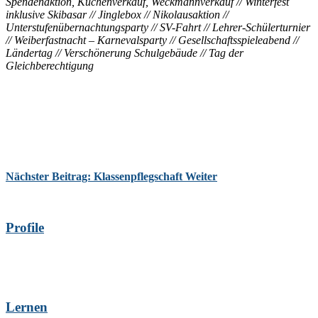
Spendenaktion, Kuchenverkauf, Weckmannverkauf // Winterfest
inklusive Skibasar // Jinglebox // Nikolausaktion //
Unterstufenübernachtungsparty // SV-Fahrt // Lehrer-Schülerturnier
// Weiberfastnacht – Karnevalsparty // Gesellschaftsspieleabend //
Ländertag // Verschönerung Schulgebäude // Tag der
Gleichberechtigung
Nächster Beitrag: Klassenpflegschaft
Weiter
Profile
Lernen