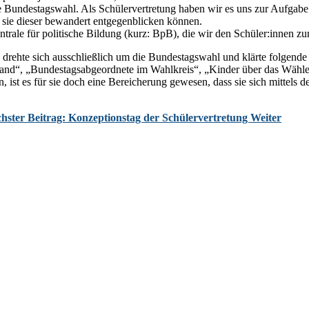
 Bundestagswahl. Als Schülervertretung haben wir es uns zur Aufgabe g
 sie dieser bewandert entgegenblicken können.
rale für politische Bildung (kurz: BpB), die wir den Schüler:innen zur
ehte sich ausschließlich um die Bundestagswahl und klärte folgende L
and“, „Bundestagsabgeordnete im Wahlkreis“, „Kinder über das Wähl
n, ist es für sie doch eine Bereicherung gewesen, dass sie sich mitte
hster Beitrag: Konzeptionstag der Schülervertretung
Weiter