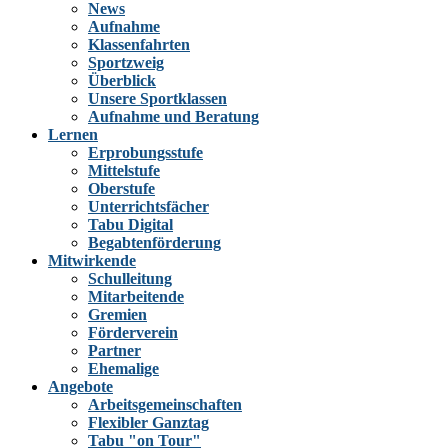
News
Aufnahme
Klassenfahrten
Sportzweig
Überblick
Unsere Sportklassen
Aufnahme und Beratung
Lernen
Erprobungsstufe
Mittelstufe
Oberstufe
Unterrichtsfächer
Tabu Digital
Begabtenförderung
Mitwirkende
Schulleitung
Mitarbeitende
Gremien
Förderverein
Partner
Ehemalige
Angebote
Arbeitsgemeinschaften
Flexibler Ganztag
Tabu "on Tour"