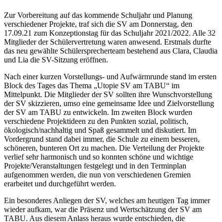
Zur Vorbereitung auf das kommende Schuljahr und Planung
verschiedener Projekte, traf sich die SV am Donnerstag, den
17.09.21 zum Konzeptionstag für das Schuljahr 2021/2022. Alle 32
Mitglieder der Schülervertretung waren anwesend. Erstmals durfte
das neu gewählte Schülersprecherteam bestehend aus Clara, Claudia
und Lia die SV-Sitzung eröffnen.
Nach einer kurzen Vorstellungs- und Aufwärmrunde stand im ersten
Block des Tages das Thema „Utopie SV am TABU“ im
Mittelpunkt. Die Mitglieder der SV sollten ihre Wunschvorstellung
der SV skizzieren, umso eine gemeinsame Idee und Zielvorstellung
der SV am TABU zu entwickeln. Im zweiten Block wurden
verschiedene Projektideen zu den Punkten sozial, politisch,
ökologisch/nachhaltig und Spaß gesammelt und diskutiert. Im
Vordergrund stand dabei immer, die Schule zu einem besseren,
schöneren, bunteren Ort zu machen. Die Verteilung der Projekte
verlief sehr harmonisch und so konnten schöne und wichtige
Projekte/Veranstaltungen festgelegt und in den Terminplan
aufgenommen werden, die nun von verschiedenen Gremien
erarbeitet und durchgeführt werden.
Ein besonderes Anliegen der SV, welches am heutigen Tag immer
wieder aufkam, war die Präsenz und Wertschätzung der SV am
TABU. Aus diesem Anlass heraus wurde entschieden, die