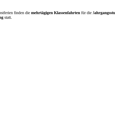
stferien finden die
mehrtägigen Klassenfahrten
für die J
ahrgangsst
ng
statt.