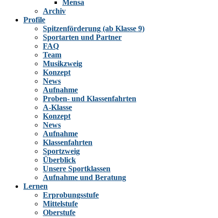
Mensa
Archiv
Profile
Spitzenförderung (ab Klasse 9)
Sportarten und Partner
FAQ
Team
Musikzweig
Konzept
News
Aufnahme
Proben- und Klassenfahrten
A-Klasse
Konzept
News
Aufnahme
Klassenfahrten
Sportzweig
Überblick
Unsere Sportklassen
Aufnahme und Beratung
Lernen
Erprobungsstufe
Mittelstufe
Oberstufe