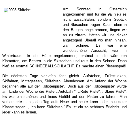
Am Sonntag in Österreich
angekommen und für die 9a hieß es
nicht ausschlafen, sondern Gepäck
und Skisachen tragen. Kaum oben in
den Bergen angekommen, fingen wir
an zu zittern. Hätten wir uns dicker
angezogen! Überall wo man hinsah,
war Schnee. Es war eine
wunderschöne Aussicht, wie im
Wintertraum. In der Hütte angekommen, erstmal in die wärmeren
Klamotten, am Besten in die Skisachen und raus in den Schnee. Dann
hieß es erstmal SCHNEEBALLSCHLACHT. Es machte einen Riesenspaß!
Die nächsten Tage verliefen fast gleich. Aufstehen, Frühstücken,
Skifahren, Mittagessen, Skifahren, Abendessen. Am Anfang der Woche
begannen alle auf der ,,Idiotenpiste“. Doch aus der ,,Idiotenpiste“ wurde
am Ende der Woche die Piste ,,Autobahn“, ,,Rote Piste“, ,,Blaue Piste“.
Es war ein schönes und freies Gefühl auf den Pisten zu fahren. Man
verbesserte sich jeden Tag aufs Neue und heute kann jeder in unserer
Klasse sagen: ,,Ich kann Skifahren!“ Es ist ein so schönes Erlebnis und
jeder kann es lernen.