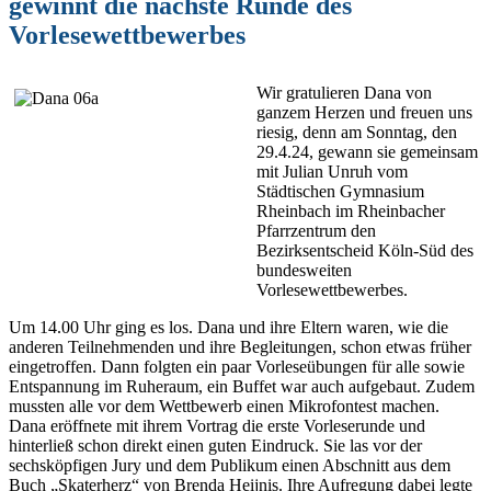
gewinnt die nächste Runde des
Vorlesewettbewerbes
Wir gratulieren Dana von
ganzem Herzen und freuen uns
riesig, denn am Sonntag, den
29.4.24, gewann sie gemeinsam
mit Julian Unruh vom
Städtischen Gymnasium
Rheinbach im Rheinbacher
Pfarrzentrum den
Bezirksentscheid Köln-Süd des
bundesweiten
Vorlesewettbewerbes.
Um 14.00 Uhr ging es los. Dana und ihre Eltern waren, wie die
anderen Teilnehmenden und ihre Begleitungen, schon etwas früher
eingetroffen. Dann folgten ein paar Vorleseübungen für alle sowie
Entspannung im Ruheraum, ein Buffet war auch aufgebaut. Zudem
mussten alle vor dem Wettbewerb einen Mikrofontest machen.
Dana eröffnete mit ihrem Vortrag die erste Vorleserunde und
hinterließ schon direkt einen guten Eindruck. Sie las vor der
sechsköpfigen Jury und dem Publikum einen Abschnitt aus dem
Buch „Skaterherz“ von Brenda Heijnis. Ihre Aufregung dabei legte