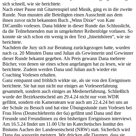
sich schnell, wie sie berichtete.
Nach einer Pause mit Gitarrenspiel und Musik, ging es in die zweite
Runde. Nun mussten alle Beteiligten einen Ausschnitt aus dem
ihnen zuvor nicht bekannten Buch „Winn Dixie“ von Kate
DiCamillo vorlesen. Dana bildete in dieser Runde das Schlusslicht,
da die Teilnehmenden nun in umgekehrter Reihenfolge vorlasen. So
konnte sie sich schon ein wenig in den Text „hineinhören“, wie sie
berichtete.
Nachdem die Jury sich zur Beratung zurückgezogen hatte, wurden
nach ca. 20 Minuten Dana und Julian als Gewinnerin und Gewinner
dieser Runde bekannt gegeben. Als Preis gewann Dana mehrere
Bücher, von denen sie eines schon angefangen hat zu lesen, wie sie
berichtete. Zudem werden Dana und Julian auch wieder ein
Coaching Vorlesen erhalten.
Ganz entspannt und fröhlich wirkte sie, als sie von den Ereignissen
berichtete. Sie hat nun nicht nur einiges an Vorleseerfahrung
gesammelt, sondern auch einiges an Medienerfahrung. Schließlich
wurde der Bezirksentscheid am 29.4.24 nicht nur vom WDR
gefilmt, sondern ein Kamerateam war auch am 22.4.24 bei uns an
der Schule zu Besuch und hat eine Übungsstunde zum Vorlesen bei
Frau Hess (Deutschlehrerin der 6a) gefilmt und Dana und ihre
Freunde und Freundinnen zu den bisherigen Ereignissen interviewt.
Am 16.5.24 findet um 11.00 Uhr im Katechetisches Institut des
Bistums Aachen der Landesentscheid (NRW) statt. Sicherlich wird
Dana das souverän meistern. Wir drücken alle Daumen, dass sie