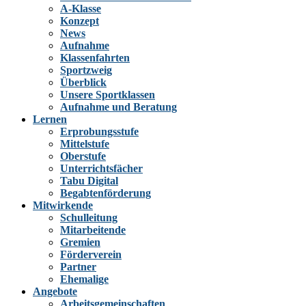
A-Klasse
Konzept
News
Aufnahme
Klassenfahrten
Sportzweig
Überblick
Unsere Sportklassen
Aufnahme und Beratung
Lernen
Erprobungsstufe
Mittelstufe
Oberstufe
Unterrichtsfächer
Tabu Digital
Begabtenförderung
Mitwirkende
Schulleitung
Mitarbeitende
Gremien
Förderverein
Partner
Ehemalige
Angebote
Arbeitsgemeinschaften