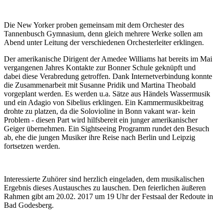
Die New Yorker proben gemeinsam mit dem Orchester des
Tannenbusch Gymnasium, denn gleich mehrere Werke sollen am
Abend unter Leitung der verschiedenen Orchesterleiter erklingen.
Der amerikanische Dirigent der Amedee Williams hat bereits im Mai
vergangenen Jahres Kontakte zur Bonner Schule geknüpft und
dabei diese Verabredung getroffen. Dank Internetverbindung konnte
die Zusammenarbeit mit Susanne Pridik und Martina Theobald
vorgeplant werden. Es werden u.a. Sätze aus Händels Wassermusik
und ein Adagio von Sibelius erklingen. Ein Kammermusikbeitrag
drohte zu platzen, da die Solovioline in Bonn vakant war- kein
Problem - diesen Part wird hilfsbereit ein junger amerikanischer
Geiger übernehmen. Ein Sightseeing Programm rundet den Besuch
ab, ehe die jungen Musiker ihre Reise nach Berlin und Leipzig
fortsetzen werden.
Interessierte Zuhörer sind herzlich eingeladen, dem musikalischen
Ergebnis dieses Austausches zu lauschen. Den feierlichen äußeren
Rahmen gibt am 20.02. 2017 um 19 Uhr der Festsaal der Redoute in
Bad Godesberg.