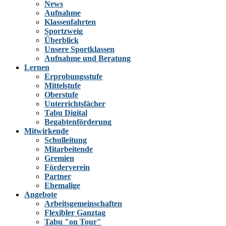
News
Aufnahme
Klassenfahrten
Sportzweig
Überblick
Unsere Sportklassen
Aufnahme und Beratung
Lernen
Erprobungsstufe
Mittelstufe
Oberstufe
Unterrichtsfächer
Tabu Digital
Begabtenförderung
Mitwirkende
Schulleitung
Mitarbeitende
Gremien
Förderverein
Partner
Ehemalige
Angebote
Arbeitsgemeinschaften
Flexibler Ganztag
Tabu "on Tour"