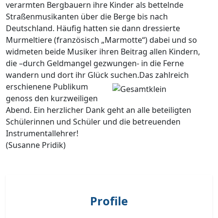
verarmten Bergbauern ihre Kinder als bettelnde
Straßenmusikanten über die Berge bis nach
Deutschland. Häufig hatten sie dann dressierte
Murmeltiere (französisch „Marmotte“) dabei und so
widmeten beide Musiker ihren Beitrag allen Kindern,
die –durch Geldmangel gezwungen- in die Ferne
wandern und dort ihr Glück suchen.
Das zahlreich
erschienene Publikum
genoss den kurzweiligen
Abend. Ein herzlicher Dank geht an alle beteiligten
Schülerinnen und Schüler und die betreuenden
Instrumentallehrer!
(Susanne Pridik)
Vorheriger Beitrag: Musik-Theater-Projekt der Q2 feiert riesige
Nächster Be
Zurück
Weiter
Profile