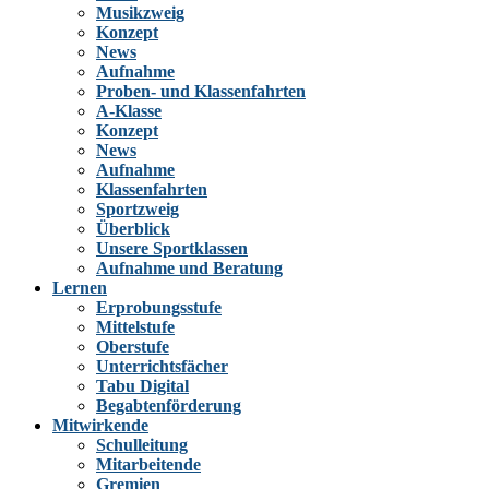
Musikzweig
Konzept
News
Aufnahme
Proben- und Klassenfahrten
A-Klasse
Konzept
News
Aufnahme
Klassenfahrten
Sportzweig
Überblick
Unsere Sportklassen
Aufnahme und Beratung
Lernen
Erprobungsstufe
Mittelstufe
Oberstufe
Unterrichtsfächer
Tabu Digital
Begabtenförderung
Mitwirkende
Schulleitung
Mitarbeitende
Gremien