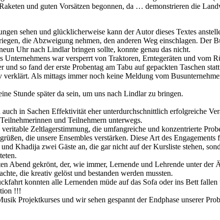
t, Raketen und guten Vorsätzen begonnen, da … demonstrieren die Land
wungen sehen und glücklicherweise kann der Autor dieses Textes anstell
kriegen, die Abzweigung nehmen, den anderen Weg einschlagen. Der Bu
eun Uhr nach Lindlar bringen sollte, konnte genau das nicht.
Unternehmens war versperrt von Traktoren, Erntegeräten und vom R
r und so fand der erste Probentag am Tabu auf gepackten Taschen stat
iv verklärt. Als mittags immer noch keine Meldung vom Busunternehmer
ne Stunde später da sein, um uns nach Lindlar zu bringen.
auch in Sachen Effektivität eher unterdurchschnittlich erfolgreiche Ve
n Teilnehmerinnen und Teilnehmern unterwegs.
e veritable Zeltlagerstimmung, die umfangreiche und konzentrierte Pro
egrüßen, die unsere Ensembles verstärken. Diese Art des Engagements 
 und Khadija zwei Gäste an, die gar nicht auf der Kursliste stehen, 
teten.
 Abend gekrönt, der, wie immer, Lernende und Lehrende unter der Ägid
brachte, die kreativ gelöst und bestanden werden mussten.
ckfahrt konnten alle Lernenden müde auf das Sofa oder ins Bett fallen 
tion !!!
 Musik Projektkurses und wir sehen gespannt der Endphase unserer Pro