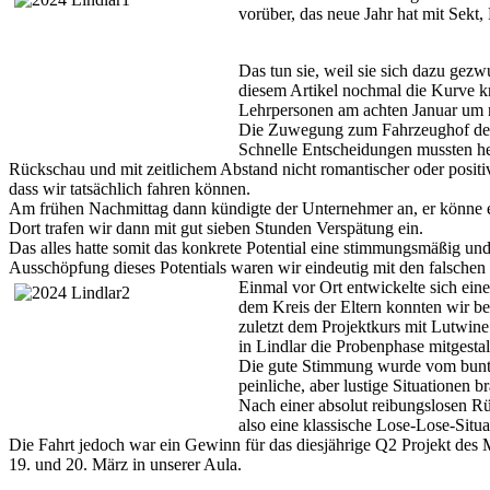
vorüber, das neue Jahr hat mit Sek
Das tun sie, weil sie sich dazu gez
diesem Artikel nochmal die Kurve 
Lehrpersonen am achten Januar um n
Die Zuwegung zum Fahrzeughof des 
Schnelle Entscheidungen mussten he
Rückschau und mit zeitlichem Abstand nicht romantischer oder posit
dass wir tatsächlich fahren können.
Am frühen Nachmittag dann kündigte der Unternehmer an, er könne ei
Dort trafen wir dann mit gut sieben Stunden Verspätung ein.
Das alles hatte somit das konkrete Potential eine stimmungsmäßig und 
Ausschöpfung dieses Potentials waren wir eindeutig mit den falsche
Einmal vor Ort entwickelte sich ein
dem Kreis der Eltern konnten wir b
zuletzt dem Projektkurs mit Lutwine
in Lindlar die Probenphase mitgestal
Die gute Stimmung wurde vom bunten
peinliche, aber lustige Situationen 
Nach einer absolut reibungslosen Rü
also eine klassische Lose-Lose-Situa
Die Fahrt jedoch war ein Gewinn für das diesjährige Q2 Projekt des
19. und 20. März in unserer Aula.