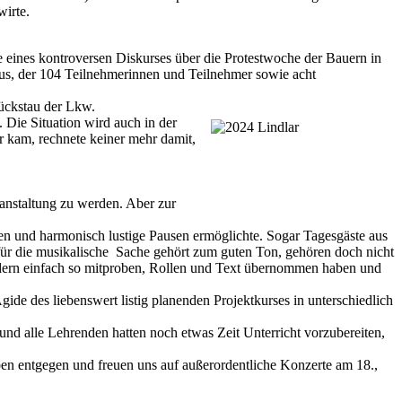
wirte.
e eines kontroversen Diskurses über die Protestwoche der Bauern in
s, der 104 Teilnehmerinnen und Teilnehmer sowie acht
ückstau der Lkw.
t. Die
Situation wird auch in der
 kam, rechnete keiner mehr damit,
ranstaltung zu werden. Aber zur
ben und harmonisch lustige Pausen ermöglichte. Sogar Tagesgäste aus
für die musikalische Sache gehört zum guten Ton, gehören doch nicht
sondern einfach so mitproben, Rollen und Text übernommen haben und
e des liebenswert listig planenden Projektkurses in unterschiedlich
und alle Lehrenden hatten noch etwas Zeit Unterricht vorzubereiten,
ben entgegen und freuen uns auf außerordentliche Konzerte am 18.,