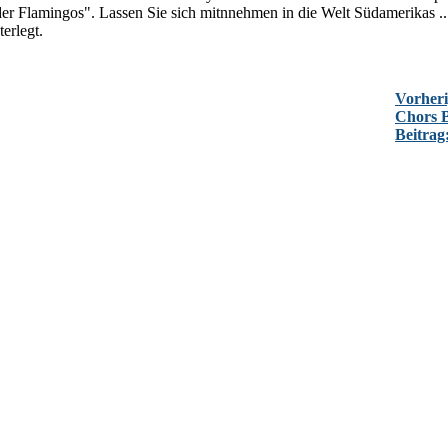
r Flamingos". Lassen Sie sich mitnnehmen in die Welt Südamerikas ...
erlegt.
Vorheri
Chors B
Beitra