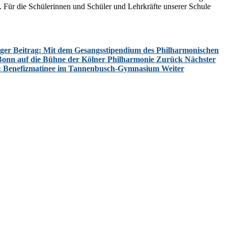
 Für die Schülerinnen und Schüler und Lehrkräfte unserer Schule
ger Beitrag: Mit dem Gesangsstipendium des Philharmonischen
onn auf die Bühne der Kölner Philharmonie
Zurück
Nächster
g: Benefizmatinee im Tannenbusch-Gymnasium
Weiter