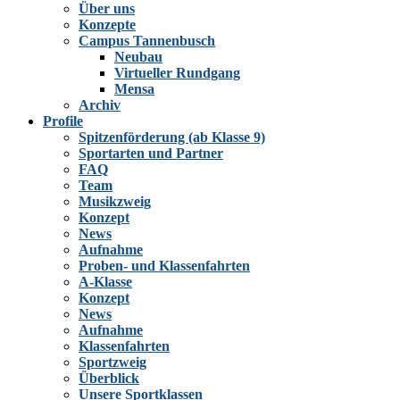
Über uns
Konzepte
Campus Tannenbusch
Neubau
Virtueller Rundgang
Mensa
Archiv
Profile
Spitzenförderung (ab Klasse 9)
Sportarten und Partner
FAQ
Team
Musikzweig
Konzept
News
Aufnahme
Proben- und Klassenfahrten
A-Klasse
Konzept
News
Aufnahme
Klassenfahrten
Sportzweig
Überblick
Unsere Sportklassen