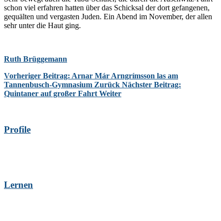
schon viel erfahren hatten über das Schicksal der dort gefangenen,
gequälten und vergasten Juden. Ein Abend im November, der allen
sehr unter die Haut ging.
Ruth Brüggemann
Vorheriger Beitrag: Arnar Már Arngrímsson las am
Tannenbusch-Gymnasium
Zurück
Nächster Beitrag:
Quintaner auf großer Fahrt
Weiter
Profile
Lernen