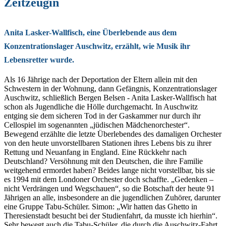
Zeitzeugin
Anita Lasker-Wallfisch,
eine Überlebende aus dem
Konzentrationslager Auschwitz
, erzählt, wie Musik ihr
Lebensretter wurde.
Als 16 Jährige nach der Deportation der Eltern allein mit den
Schwestern in der Wohnung, dann Gefängnis, Konzentrationslager
Auschwitz, schließlich Bergen Belsen - Anita Lasker-Wallfisch hat
schon als Jugendliche die Hölle durchgemacht. In Auschwitz
entging sie dem sicheren Tod in der Gaskammer nur durch ihr
Cellospiel im sogenannten „jüdischen Mädchenorchester“.
Bewegend erzählte die letzte Überlebendes des damaligen Orchester
von den heute unvorstellbaren Stationen ihres Lebens bis zu ihrer
Rettung und Neuanfang in England. Eine Rückkehr nach
Deutschland? Versöhnung mit den Deutschen, die ihre Familie
weitgehend ermordet haben? Beides lange nicht vorstellbar, bis sie
es 1994 mit dem Londoner Orchester doch schaffte. „Gedenken –
nicht Verdrängen und Wegschauen“, so die Botschaft der heute 91
Jährigen an alle, insbesondere an die jugendlichen Zuhörer, darunter
eine Gruppe Tabu-Schüler. Simon: „Wir hatten das Ghetto in
Theresienstadt besucht bei der Studienfahrt, da musste ich hierhin“.
Sehr bewegt auch die Tabu-Schüler, die durch die Auschwitz-Fahrt