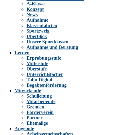
A-Klasse
Konzept
News
Aufnahme
Klassenfahrten
Sportzweig
Überblick
Unsere Sportklassen
Aufnahme und Beratung
Lernen
Erprobungsstufe
Mittelstufe
Oberstufe
Unterrichtsfächer
Tabu Digital
Begabtenförderung
Mitwirkende
Schulleitung
Mitarbeitende
Gremien
Förderverein
Partner
Ehemalige
Angebote
Arbeitsgemeinschaften