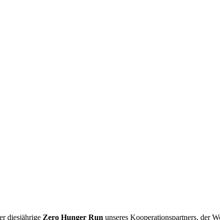
er diesjährige
Zero Hunger Run
unseres Kooperationspartners, der We