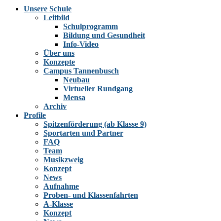
Unsere Schule
Leitbild
Schulprogramm
Bildung und Gesundheit
Info-Video
Über uns
Konzepte
Campus Tannenbusch
Neubau
Virtueller Rundgang
Mensa
Archiv
Profile
Spitzenförderung (ab Klasse 9)
Sportarten und Partner
FAQ
Team
Musikzweig
Konzept
News
Aufnahme
Proben- und Klassenfahrten
A-Klasse
Konzept