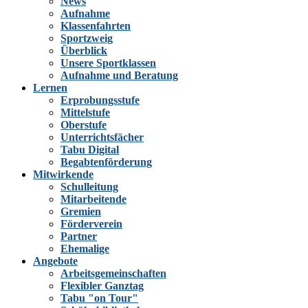
News
Aufnahme
Klassenfahrten
Sportzweig
Überblick
Unsere Sportklassen
Aufnahme und Beratung
Lernen
Erprobungsstufe
Mittelstufe
Oberstufe
Unterrichtsfächer
Tabu Digital
Begabtenförderung
Mitwirkende
Schulleitung
Mitarbeitende
Gremien
Förderverein
Partner
Ehemalige
Angebote
Arbeitsgemeinschaften
Flexibler Ganztag
Tabu "on Tour"