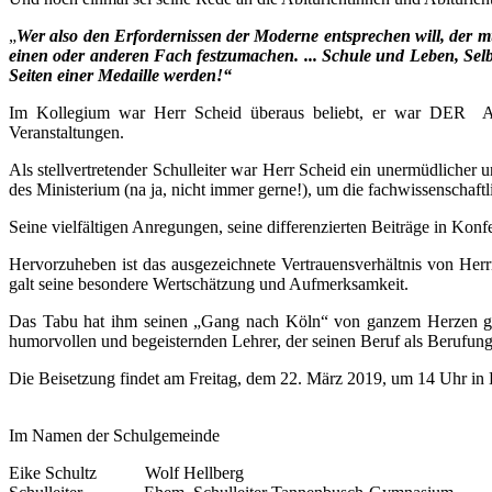
„
Wer also den Erfordernissen der Moderne entsprechen will, der m
einen oder anderen Fach festzumachen. ... Schule und Leben, Sel
Seiten einer Medaille werden!“
Im Kollegium war Herr Scheid überaus beliebt, er war DER Ans
Veranstaltungen.
Als stellvertretender Schulleiter war Herr Scheid ein unermüdlicher
des Ministerium (na ja, nicht immer gerne!), um die fachwissenschaftl
Seine vielfältigen Anregungen, seine differenzierten Beiträge in K
Hervorzuheben ist das ausgezeichnete Vertrauensverhältnis von Herr
galt seine besondere Wertschätzung und Aufmerksamkeit.
Das Tabu hat ihm seinen „Gang nach Köln“ von ganzem Herzen gegö
humorvollen und begeisternden Lehrer, der seinen Beruf als Berufung
Die Beisetzung findet am Freitag, dem 22. März 2019, um 14 Uhr in B
Im Namen der Schulgemeinde
Eike Schultz Wolf Hellberg