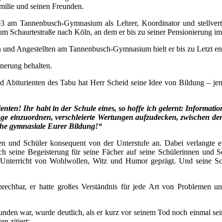
milie und seinen Freunden.
 am Tannenbusch-Gymnasium als Lehrer, Koordinator und stellvertret
m Schaurtestraße nach Köln, an dem er bis zu seiner Pensionierung im
 und Angestellten am Tannenbusch-Gymnasium hielt er bis zu Letzt e
nerung behalten.
nd Abiturienten des Tabu hat Herr Scheid seine Idee von Bildung – jen
enten! Ihr habt in der Schule eines, so hoffe ich gelernt: Informat
einzuordnen, verschleierte Wertungen aufzudecken, zwischen den Ze
sche gymnasiale Eurer Bildung!“
en und Schüler konsequent von der Unterstufe an. Dabei verlangte er 
 sich seine Begeisterung für seine Fächer auf seine Schülerinnen und
n Unterricht von Wohlwollen, Witz und Humor geprägt. Und seine Sch
prechbar, er hatte großes Verständnis für jede Art von Problemen un
bunden war, wurde deutlich, als er kurz vor seinem Tod noch einmal se
n zitiert: