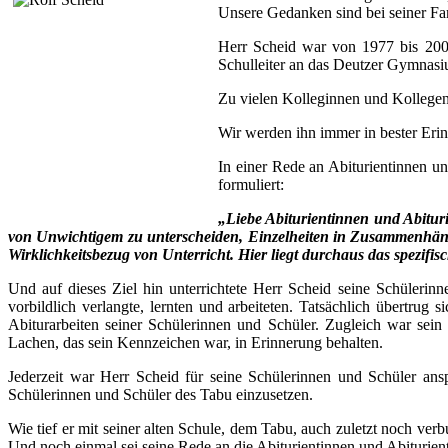
Unsere Gedanken sind bei seiner Fa
Herr Scheid war von 1977 bis 2003
Schulleiter an das Deutzer Gymnasiu
Zu vielen Kolleginnen und Kollegen
Wir werden ihn immer in bester Erin
In einer Rede an Abiturientinnen u
formuliert:
„Liebe Abiturientinnen und Abituri
von Unwichtigem zu unterscheiden, Einzelheiten in Zusammenhänge 
Wirklichkeitsbezug von Unterricht. Hier liegt durchaus das spezifi
Und auf dieses Ziel hin unterrichtete Herr Scheid seine Schülerinn
vorbildlich verlangte, lernten und arbeiteten. Tatsächlich übertrug
Abiturarbeiten seiner Schülerinnen und Schüler. Zugleich war sei
Lachen, das sein Kennzeichen war, in Erinnerung behalten.
Jederzeit war Herr Scheid für seine Schülerinnen und Schüler ans
Schülerinnen und Schüler des Tabu einzusetzen.
Wie tief er mit seiner alten Schule, dem Tabu, auch zuletzt noch ver
Und noch einmal sei seine Rede an die Abiturientinnen und Abituriente