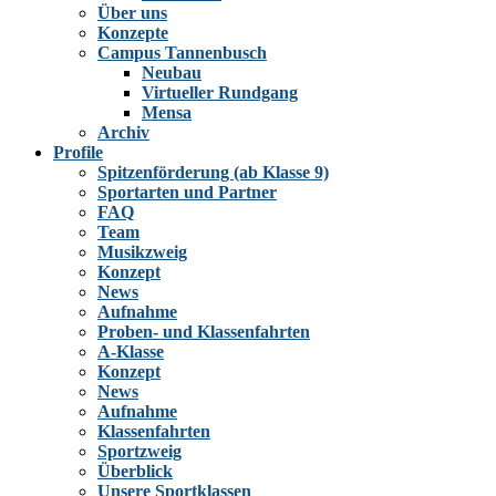
Über uns
Konzepte
Campus Tannenbusch
Neubau
Virtueller Rundgang
Mensa
Archiv
Profile
Spitzenförderung (ab Klasse 9)
Sportarten und Partner
FAQ
Team
Musikzweig
Konzept
News
Aufnahme
Proben- und Klassenfahrten
A-Klasse
Konzept
News
Aufnahme
Klassenfahrten
Sportzweig
Überblick
Unsere Sportklassen