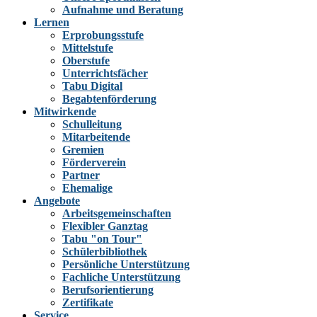
Aufnahme und Beratung
Lernen
Erprobungsstufe
Mittelstufe
Oberstufe
Unterrichtsfächer
Tabu Digital
Begabtenförderung
Mitwirkende
Schulleitung
Mitarbeitende
Gremien
Förderverein
Partner
Ehemalige
Angebote
Arbeitsgemeinschaften
Flexibler Ganztag
Tabu "on Tour"
Schülerbibliothek
Persönliche Unterstützung
Fachliche Unterstützung
Berufsorientierung
Zertifikate
Service