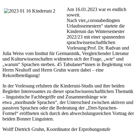
Am 16.01.2023 war es endlich
soweit.
Nach
vier
„
coronabedingten
Urlaubssemestern
“
startete die
Kinderuni das Wintersemester
2022/23
mit einer spannenden
sprachwissenschaftlichen
Vorlesung:
Prof. Dr. Radvan und
Julia Weiss vom Institut für
Germanistik
, Vergleichende
r
Literatur
und Kulturwissenschaften
widmeten
sich der Frage, „wie“ und
„warum“ Sprachen sterben. 45 Tabulaner*innen in Begleitung von
Herrn Neuhoff und Herrn Gruhn waren dabei
– eine
Rekordbeteiligung!
In der Vorlesung erfuhren die Kinderuni-Studis
und ihre beiden
Begleiter Interessantes zu dieser sprachwissenschaftlichen Thematik
–
linguistische
Fachbegriffe und
Zusammenhänge
wie
etwa
„moribunde Sprachen“,
der Unterschi
e
d zwischen
aktive
n und
p
assive
n
Sprachen
oder
die
Bedeutung der
„D
rei-Sprachen-
Formel“
eröffneten sich durch den abwechslungsreichen Vortrag der
beiden Bonner Linguisten.
Wolff Dietrich Gruhn, Koordinator der Erprobungsstufe