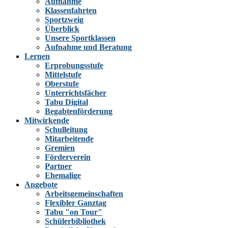
Aufnahme
Klassenfahrten
Sportzweig
Überblick
Unsere Sportklassen
Aufnahme und Beratung
Lernen
Erprobungsstufe
Mittelstufe
Oberstufe
Unterrichtsfächer
Tabu Digital
Begabtenförderung
Mitwirkende
Schulleitung
Mitarbeitende
Gremien
Förderverein
Partner
Ehemalige
Angebote
Arbeitsgemeinschaften
Flexibler Ganztag
Tabu "on Tour"
Schülerbibliothek