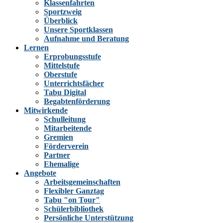
Klassenfahrten
Sportzweig
Überblick
Unsere Sportklassen
Aufnahme und Beratung
Lernen
Erprobungsstufe
Mittelstufe
Oberstufe
Unterrichtsfächer
Tabu Digital
Begabtenförderung
Mitwirkende
Schulleitung
Mitarbeitende
Gremien
Förderverein
Partner
Ehemalige
Angebote
Arbeitsgemeinschaften
Flexibler Ganztag
Tabu "on Tour"
Schülerbibliothek
Persönliche Unterstützung