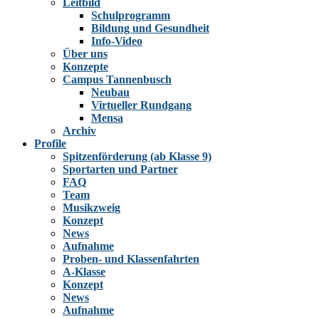
Leitbild
Schulprogramm
Bildung und Gesundheit
Info-Video
Über uns
Konzepte
Campus Tannenbusch
Neubau
Virtueller Rundgang
Mensa
Archiv
Profile
Spitzenförderung (ab Klasse 9)
Sportarten und Partner
FAQ
Team
Musikzweig
Konzept
News
Aufnahme
Proben- und Klassenfahrten
A-Klasse
Konzept
News
Aufnahme