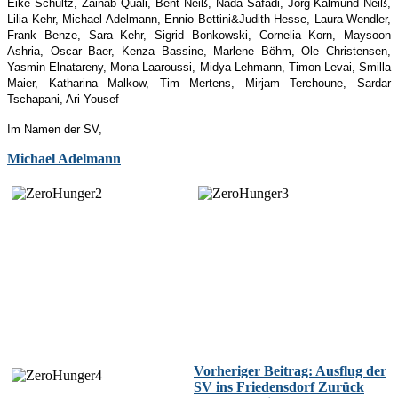
Eike Schultz, Zainab Quali, Bent Neiß, Nada Safadi, Jörg-Kalmund Neiß,
Lilia Kehr, Michael Adelmann, Ennio Bettini&Judith Hesse, Laura Wendler,
Frank Benze, Sara Kehr, Sigrid Bonkowski, Cornelia Korn, Maysoon
Ashria, Oscar Baer, Kenza Bassine, Marlene Böhm, Ole Christensen,
Yasmin Elnatareny, Mona Laaroussi, Midya Lehmann, Timon Levai, Smilla
Maier, Katharina Malkow, Tim Mertens, Mirjam Terchoune, Sardar
Tschapani, Ari Yousef
Im Namen der SV,
Michael Adelmann
Vorheriger Beitrag: Ausflug der
SV ins Friedensdorf
Zurück