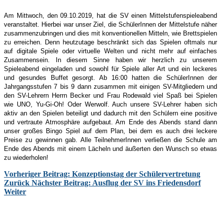
Am Mittwoch, den 09.10.2019, hat die SV einen Mittelstufenspieleabend
veranstaltet. Hierbei war unser Ziel, die SchülerInnen der Mittelstufe näher
zusammenzubringen und dies mit konventionellen Mitteln, wie Brettspielen
zu erreichen. Denn heutzutage beschränkt sich das Spielen oftmals nur
auf digitale Spiele oder virtuelle Welten und nicht mehr auf einfaches
Zusammensein. In diesem Sinne haben wir herzlich zu unserem
Spieleabend eingeladen und sowohl für Spiele aller Art und ein leckeres
und gesundes Buffet gesorgt. Ab 16:00 hatten die SchülerInnen der
Jahrgangsstufen 7 bis 9 dann zusammen mit einigen SV-Mitgliedern und
den SV-Lehrern Herrn Becker und Frau Rodewald viel Spaß bei Spielen
wie UNO, Yu-Gi-Oh! Oder Werwolf. Auch unsere SV-Lehrer haben sich
aktiv an den Spielen beteiligt und dadurch mit den Schülern eine positive
und vertraute Atmosphäre aufgebaut. Am Ende des Abends stand dann
unser großes Bingo Spiel auf dem Plan, bei dem es auch drei leckere
Preise zu gewinnen gab. Alle TeilnehmerInnen verließen die Schule am
Ende des Abends mit einem Lächeln und äußerten den Wunsch so etwas
zu wiederholen!
Vorheriger Beitrag: Konzeptionstag der Schülervertretung
Zurück
Nächster Beitrag: Ausflug der SV ins Friedensdorf
Weiter