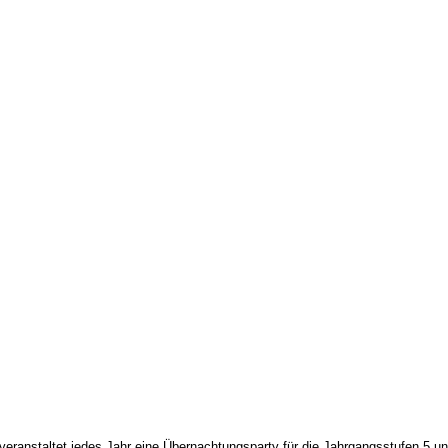
 veranstaltet jedes Jahr eine Übernachtungsparty für die Jahrgangsstufen 5 u