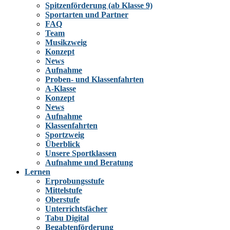
Spitzenförderung (ab Klasse 9)
Sportarten und Partner
FAQ
Team
Musikzweig
Konzept
News
Aufnahme
Proben- und Klassenfahrten
A-Klasse
Konzept
News
Aufnahme
Klassenfahrten
Sportzweig
Überblick
Unsere Sportklassen
Aufnahme und Beratung
Lernen
Erprobungsstufe
Mittelstufe
Oberstufe
Unterrichtsfächer
Tabu Digital
Begabtenförderung