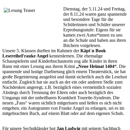
Dienstag, der 5.11.24 und Freitag,
der 8.11.24 waren ganz spannende
und besondere Tage für die
Schülerinnen und Schüler unserer
Erprobungsstufe: Eigens für sie
kamen zwei Autor*innen zu uns
an die Schule und haben aus ihren
Büchern vorgelesen.
Unsere 5. Klassen durften im Rahmen der
Käpt´n Book
Lesereihe
Frauke Angel
kennenlernen. Die ehemalige
Schauspielerin und Kinderbuchautorin zog alle Kinder in ihren
Bann mit einer Lesung aus ihrem Krimi
„Neue Heimat 1404“
. Die
spannende und lustige Darbietung glich einem Theaterstück, sie hat
große Begeisterung ausgelöst und damit sicherlich auch die Leselust
entfacht. Zugleich hat sie auch an der ein oder anderen Stelle zum
Nachdenken angeregt, z.B. bezüglich eines vermeintlich sozialen
Abstiegs durch Trennung der Eltern oder auch bezüglich des
Umgangs mit der unheilbaren Krankheit Tourette-Syndrom. Die
neuen „Fans“ waren sichtlich mitgerissen und ließen es sich nicht
entgehen, ein Autogramm von Frauke Angel zu erlangen, sei es im
mitgebrachten Buch, auf einem Blatt oder auf dem eigenen Schuh.
Für unsere Sechstklässler bot
Jan Ludwig
mit seinem Sachbuch