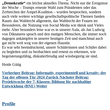
„Demokratie“
ein höchst aktuelles Thema. Nicht nur die Ereignisse
der Woche – Trumps erneute Wahl zum Präsidenten oder das
Zerbrechen der Ampel-Koalition – wurden besprochen, sondern
auch viele weitere wichtige gesellschaftspolitische Themen fanden
Raum: das Wahlrecht allgemein, das Wahlrecht der Frauen im
Besonderen, die Nutzung von Social Media wie tiktok und Vieles
mehr. Aber besonders leise war es in unserer Aula, als Jan Ludwig
von Diktaturen sprach und den mutigen Menschen, die immer noch
dagegen ankämpfen in unserer heutigen Zeit und manchmal auch
gar nicht weit weg von der eigenen Haustür.
Es war sehr beeindruckend, unsere Schülerinnen und Schüler dabei
zu begleiten und zu beobachten und erneut zu erkennen, wie
begeisterungsfähig, diskutierfreudig und wissbegierig sie sind.
Heide Gütig
Vorheriger Beitrag: Informativ, experimentell und kreativ: der
Tag der offenen Tür 2024
Zurück
Nächster Beitrag:
Projektwoche der 7. Klassen: Bildung für nachhaltige
Entwicklung (BNE)
Weiter
Profile