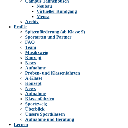
Campus Tannenbusch
Neubau
Virtueller Rundgang
Mensa
Archiv
Profile
Spitzenförderung (ab Klasse 9)
Sportarten und Partner
FAQ
Team
Musikzweig
Konzept
News
Aufnahme
Proben- und Klassenfahrten
A-Klasse
Konzept
News
Aufnahme
Klassenfahrten
Sportzweig
Überblick
Unsere Sportklassen
Aufnahme und Beratung
Lernen