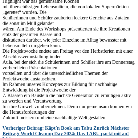
Highlight war das gemeinsame Kochen
mit überschüssigen Lebensmitteln, die von lokalen Supermärkten
„gerettet“ wurden. Die
Schülerinnen und Schüler zauberten leckere Gerichte aus Zutaten,
die sonst im Müll gelandet
wären. Am Ende des Workshops präsentierten sie ihre Kreationen
stolz der gesamten Klasse und
diskutierten darüber, wie jeder Einzelne im Alltag bewusster mit
Lebensmitteln umgehen kann.
Die Projektwoche endete am Freitag vor den Herbstferien mit einer
Abschlussveranstaltung in der
Aula, bei der sich die Schülerinnen und Schüler ihre am Donnerstag
vorbereiteten Präsentationen
vorstellten und über die unterschiedlichen Themen der
Projektwoche austauschten.
Im Rahmen unseres Konzeptes zur Bildung für nachhaltige
Entwicklung ist die Projektwoche der
7. Klassen ein Baustein die nächste Generation zu ermutigen aktiv
zu werden und Verantwortung
für ihre Umwelt zu übernehmen. Denn nur gemeinsam können wir
die Herausforderungen der
Zukunft meistern und eine nachhaltige Welt gestalten.
Vorheriger Beitrag: Käpt´n Book am Tabu
Zurück
Nächster
Beitrag: World Cleanup Day 2024: Das TABU packt mit an!