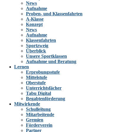
News
Aufnahme
Proben- und Klassenfahrten
A-Klasse
Konzept
News
Aufnahme
Klassenfahrten
Sportzweig
Überblick
Unsere Sportklassen
Aufnahme und Beratung
Lernen
Erprobungsstufe
Mittelstufe
Oberstufe
Unterrichtsfächer
Tabu Digital
Begabtenförderung
Mitwirkende
Schulleitung
Mitarbeitende
Gremien
Förderverein
Partner