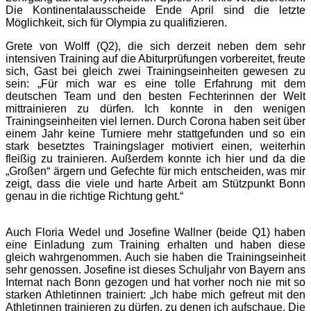
Die Kontinentalausscheide Ende April sind die letzte
Möglichkeit, sich für Olympia zu qualifizieren.
Grete von Wolff (Q2), die sich derzeit neben dem sehr
intensiven Training auf die Abiturprüfungen vorbereitet, freute
sich, Gast bei gleich zwei Trainingseinheiten gewesen zu
sein: „Für mich war es eine tolle Erfahrung mit dem
deutschen Team und den besten Fechterinnen der Welt
mittrainieren zu dürfen. Ich konnte in den wenigen
Trainingseinheiten viel lernen. Durch Corona haben seit über
einem Jahr keine Turniere mehr stattgefunden und so ein
stark besetztes Trainingslager motiviert einen, weiterhin
fleißig zu trainieren. Außerdem konnte ich hier und da die
„Großen“ ärgern und Gefechte für mich entscheiden, was mir
zeigt, dass die viele und harte Arbeit am Stützpunkt Bonn
genau in die richtige Richtung geht.“
Auch Floria Wedel und Josefine Wallner (beide Q1) haben
eine Einladung zum Training erhalten und haben diese
gleich wahrgenommen. Auch sie haben die Trainingseinheit
sehr genossen. Josefine ist dieses Schuljahr von Bayern ans
Internat nach Bonn gezogen und hat vorher noch nie mit so
starken Athletinnen trainiert: „Ich habe mich gefreut mit den
Athletinnen trainieren zu dürfen, zu denen ich aufschaue. Die