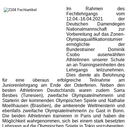
Im Rahmen des
Fechtlehrgangs vom
12.04.-16.04.2021 der
Deutschen Damendegen
Nationalmannschaft zur
Vorbereitung auf das Zonen-
Olympiaqualifikationsturnier
ermöglichte der
Bundestrainer Dominik
Csobo auserwählten
Athletinnen unserer Schule
an an Trainingseinheiten des
Lehrgangs teilzunehmen.
Dies diente als Belohnung
für eine überaus erfolgreiche Teilnahme am
Juniorenlehrgang am Ende der Osterferien. Neben den
besten Athletinnen Deutschlands waren zudem Sarra
Besbes (Tunesien), zweifache Olympiateilnehmerin und
Starterin der kommenden Olympischen Spiele und Nathalie
Moellhausen (Brasilien), die amtierende Weltmeisterin und
ebenfalls zweifache Olympiateilnehmerin zu Gast in Bonn.
Die beiden Athletinnen trainieren in Paris und haben die
Möglichkeit wahrgenommen, sich bei einem stark besetzten
Lehrgang auf die Olympischen Spiele in Tokio vorzubereiten.