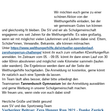
Wir möchten euch gerne zu einer
schönen Aktion von der
Welthungerhilfe einladen, bei der
wir gemeinsam Gutes tun können
und gleichzeitig fit bleiben. Die SV und wir als Schulgemeinschaft
engagieren uns seit Jahren für die Welthungerhilfe. Es wäre großartig,
wenn wir mit möglichst vielen Läuferinnen und Läufern dabei sind. Eltern,
Schüler*innen, Verwandte, Bekannte, alle können mitmachen.
Unter
https://www.welthungerhilfe.de/virtueller-spendenlauf-
zerohungerrun-challenge/
könnt ihr euch zum virtuellen #ZeroHungerRun
anmelden. Im Zeitraum vom 05. - 09.05. könnt ihr dann einen Lauf von 30
oder 60min absolvieren und möglichst viele Kilometer sammeln (laufen
oder wandern). Die Ergebnisse werden dann auf der Seite der
Welthungerhilfe hochgeladen.
Die Anmeldung ist kostenlos, gerne könnt
ihr natürlich auch eine Spende da lassen.
Im Team läuft alles besser, daher bitte unbedingt den
Teamnamen
Tannenbusch Gymnasium
bei der Anmeldung auswählen
und gerne Werbung in unserer Schulgemeinschaft machen.
Wir freuen uns, wenn viele von euch dabei sind!
Herzliche Grüße und bleibt gesund
eure SV und das Sportzweig-Team
Vorheriger Beitrag: Zero Hunger Run 2021 - Danke
Zurück